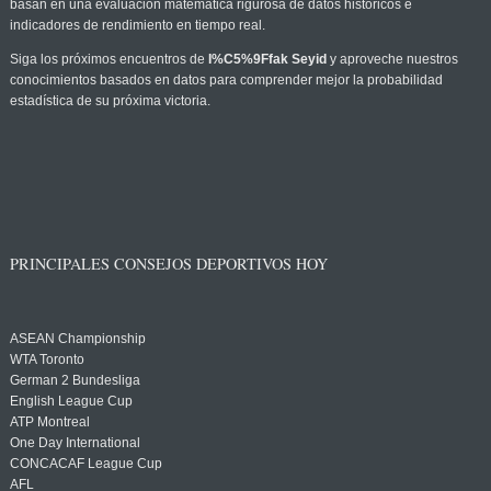
basan en una evaluación matemática rigurosa de datos históricos e
indicadores de rendimiento en tiempo real.
Siga los próximos encuentros de
I%C5%9Ffak Seyid
y aproveche nuestros
conocimientos basados en datos para comprender mejor la probabilidad
estadística de su próxima victoria.
PRINCIPALES CONSEJOS DEPORTIVOS HOY
ASEAN Championship
WTA Toronto
German 2 Bundesliga
English League Cup
ATP Montreal
One Day International
CONCACAF League Cup
AFL