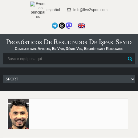
español
info@live2sport.com
Pronósticos De Resultados De Işfak Seyid
Consejos para Apostar, En Vivo, Dónde Ver, Estadísticas y Resultados