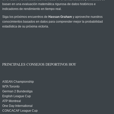
basan en una evaluación matemática rigurosa de datos históricos e
indicadores de rendimiento en tiempo real.
Siga los próximos encuentros de
Hassan Graham
y aproveche nuestros
conocimientos basados en datos para comprender mejor la probabilidad
estadística de su próxima victoria.
PRINCIPALES CONSEJOS DEPORTIVOS HOY
ASEAN Championship
WTA Toronto
German 2 Bundesliga
English League Cup
ATP Montreal
One Day International
CONCACAF League Cup