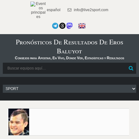
español
info@live2sport.com
Pronósticos De Resultados De Eros
Baluyot
Consejos para Apostar, En Vivo, Dónde Ver, Estadísticas y Resultados