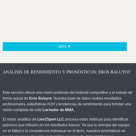
MÁS ▼
ANÁLISIS DE RENDIMIENTO Y PRONÓSTICOS: EROS BALUYOT
Esta sección ofrece una visión profunda del historial competitivo y el estado de
forma actual de
Eros Baluyot
. Nuestra base de datos rastrea resultados
profesionales, estadísticas H2H y tendencias de rendimiento para brindar una
visión completa de este
Luchador de MMA
.
El motor analítico de
Live2Sport LLC
procesa estas métricas para identificar
patrones que influyen en los resultados futuros. Ya sea la sinergia del equipo
en el fútbol o la consistencia individual en el tenis, nuestros pronósticos se