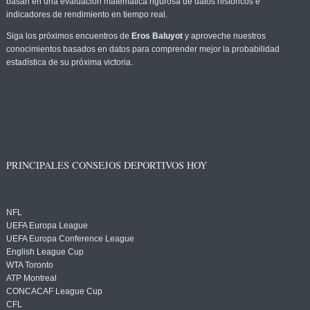
basan en una evaluación matemática rigurosa de datos históricos e
indicadores de rendimiento en tiempo real.
Siga los próximos encuentros de
Eros Baluyot
y aproveche nuestros
conocimientos basados en datos para comprender mejor la probabilidad
estadística de su próxima victoria.
PRINCIPALES CONSEJOS DEPORTIVOS HOY
NFL
UEFA Europa League
UEFA Europa Conference League
English League Cup
WTA Toronto
ATP Montreal
CONCACAF League Cup
CFL