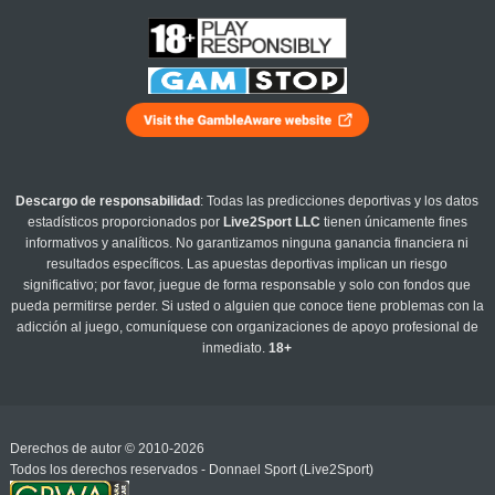
Descargo de responsabilidad
: Todas las predicciones deportivas y los datos
estadísticos proporcionados por
Live2Sport LLC
tienen únicamente fines
informativos y analíticos. No garantizamos ninguna ganancia financiera ni
resultados específicos. Las apuestas deportivas implican un riesgo
significativo; por favor, juegue de forma responsable y solo con fondos que
pueda permitirse perder. Si usted o alguien que conoce tiene problemas con la
adicción al juego, comuníquese con organizaciones de apoyo profesional de
inmediato.
18+
Derechos de autor © 2010-2026
Todos los derechos reservados - Donnael Sport (Live2Sport)