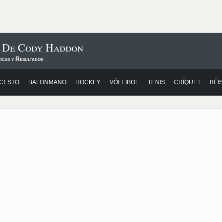
s De Cody Haddon
icas y Resultados
CESTO
BALONMANO
HOCKEY
VÓLEIBOL
TENIS
CRÍQUET
BÉI