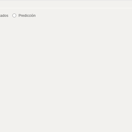
cados
Predicción