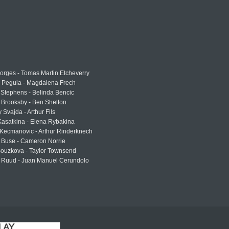
rges - Tomas Martin Etcheverry
a Pegula - Magdalena Frech
Stephens - Belinda Bencic
 Brooksby - Ben Shelton
 Svajda - Arthur Fils
asatkina - Elena Rybakina
Kecmanovic - Arthur Rinderknech
 Buse - Cameron Norrie
Bouzkova - Taylor Townsend
 Ruud - Juan Manuel Cerundolo