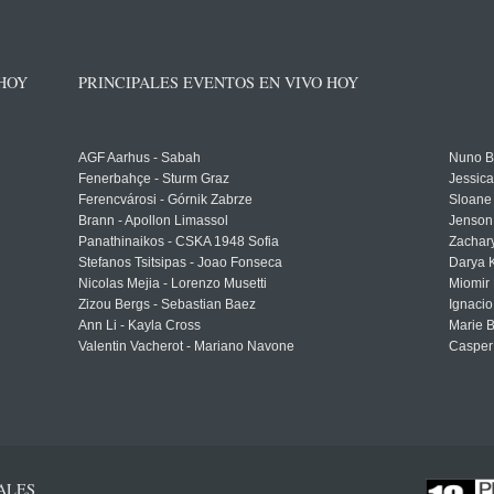
 HOY
PRINCIPALES EVENTOS EN VIVO HOY
AGF Aarhus - Sabah
Nuno Bo
Fenerbahçe - Sturm Graz
Jessic
Ferencvárosi - Górnik Zabrze
Sloane 
Brann - Apollon Limassol
Jenson
Panathinaikos - CSKA 1948 Sofia
Zachary
Stefanos Tsitsipas - Joao Fonseca
Darya K
Nicolas Mejia - Lorenzo Musetti
Miomir 
Zizou Bergs - Sebastian Baez
Ignacio
Ann Li - Kayla Cross
Marie 
Valentin Vacherot - Mariano Navone
Casper
ALES