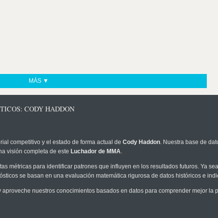
MÁS ▼
STICOS: CODY HADDON
rial competitivo y el estado de forma actual de
Cody Haddon
. Nuestra base de dato
na visión completa de este
Luchador de MMA
.
as métricas para identificar patrones que influyen en los resultados futuros. Ya sea 
onósticos se basan en una evaluación matemática rigurosa de datos históricos e ind
 aproveche nuestros conocimientos basados en datos para comprender mejor la pro