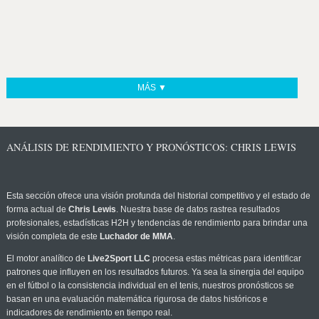
MÁS ▼
ANÁLISIS DE RENDIMIENTO Y PRONÓSTICOS: CHRIS LEWIS
Esta sección ofrece una visión profunda del historial competitivo y el estado de
forma actual de
Chris Lewis
. Nuestra base de datos rastrea resultados
profesionales, estadísticas H2H y tendencias de rendimiento para brindar una
visión completa de este
Luchador de MMA
.
El motor analítico de
Live2Sport LLC
procesa estas métricas para identificar
patrones que influyen en los resultados futuros. Ya sea la sinergia del equipo
en el fútbol o la consistencia individual en el tenis, nuestros pronósticos se
basan en una evaluación matemática rigurosa de datos históricos e
indicadores de rendimiento en tiempo real.