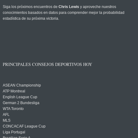
Siga los próximos encuentros de
Chris Lewis
y aproveche nuestros
conocimientos basados en datos para comprender mejor la probabilidad
estadística de su próxima victoria.
PRINCIPALES CONSEJOS DEPORTIVOS HOY
ASEAN Championship
ATP Montreal
English League Cup
German 2 Bundesliga
WTA Toronto
AFL
MLS
CONCACAF League Cup
Liga Portugal