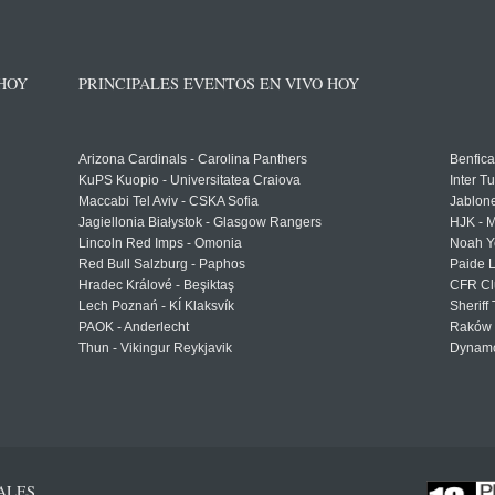
 HOY
PRINCIPALES EVENTOS EN VIVO HOY
Arizona Cardinals - Carolina Panthers
Benfica
KuPS Kuopio - Universitatea Craiova
Inter T
Maccabi Tel Aviv - CSKA Sofia
Jablon
Jagiellonia Białystok - Glasgow Rangers
HJK - M
Lincoln Red Imps - Omonia
Noah Y
Red Bull Salzburg - Paphos
Paide 
Hradec Králové - Beşiktaş
CFR Cl
Lech Poznań - KÍ Klaksvík
Sheriff 
PAOK - Anderlecht
Raków 
Thun - Vikingur Reykjavik
Dynamo
ALES