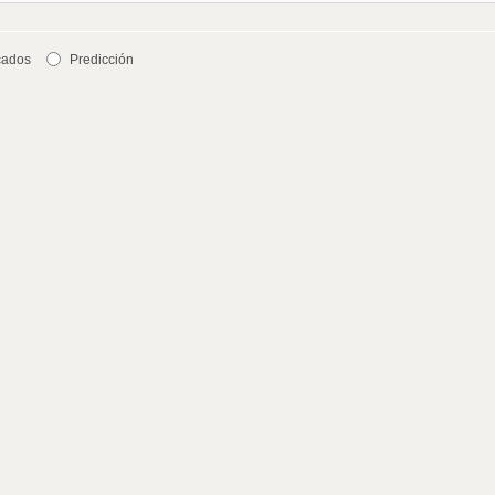
cados
Predicción