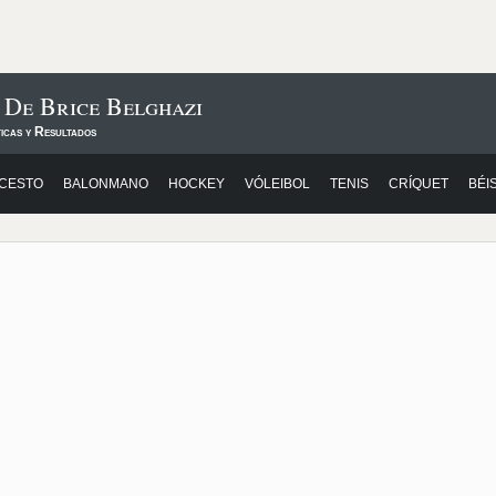
 De Brice Belghazi
icas y Resultados
CESTO
BALONMANO
HOCKEY
VÓLEIBOL
TENIS
CRÍQUET
BÉI