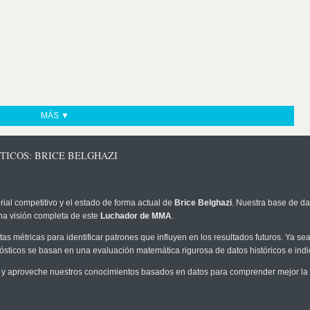
MÁS ▼
TICOS: BRICE BELGHAZI
rial competitivo y el estado de forma actual de
Brice Belghazi
. Nuestra base de da
na visión completa de este
Luchador de MMA
.
as métricas para identificar patrones que influyen en los resultados futuros. Ya sea 
onósticos se basan en una evaluación matemática rigurosa de datos históricos e ind
y aproveche nuestros conocimientos basados en datos para comprender mejor la pr