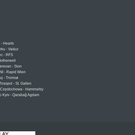
 - Hearts
urku - Vaduz
ec - RFS
otherwell
erevan - Sion
LM - Rapid Wien
uj - Tromsø
Tiraspol - St. Gallen
Częstochowa - Hammarby
 Kyiv - Qarabağ Agdam