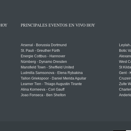
 HOY
PRINCIPALES EVENTOS EN VIVO HOY
Arsenal - Borussia Dortmund
Leylah
St. Pauli - Greuther Fürth
Botic V
Energie Cottbus - Hannover
Alexand
Nürnberg - Dynamo Dresden
West C
Mansfield Town - Sheffield United
St Kild
Ludmilla Samsonova - Elena Rybakina
Gent -
Tallon Griekspoor - Daniel Merida Aguilar
Cruzeir
Learner Tien - Thiago Augustin Tirante
Zulte 
Alina Korneeva - Cori Gauff
Charle
Joao Fonseca - Ben Shelton
Anderle