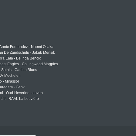
 Annie Fernandez - Naomi Osaka
an De Zandschulp - Jakub Mensik
ra Eala - Belinda Bencic
oast Eagles - Collingwood Magpies
a Saints - Carlton Blues
 KV Mechelen
o - Mirassol
Waregem - Genk
roi - Oud-Heverlee Leuven
cht - RAAL La Louvière