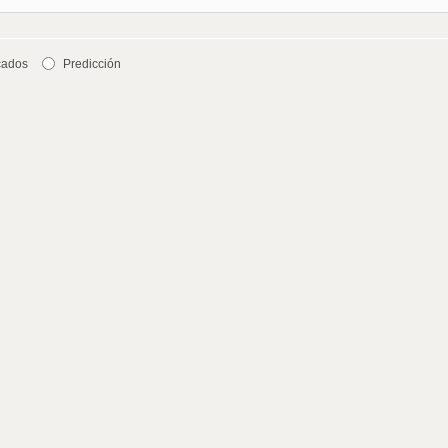
cados
Predicción