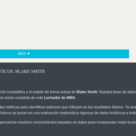
MÁS ▼
TICOS: BLAKE SMITH
rial competitivo y el estado de forma actual de
Blake Smith
. Nuestra base de datos
na visión completa de este
Luchador de MMA
.
as métricas para identificar patrones que influyen en los resultados futuros. Ya sea 
onósticos se basan en una evaluación matemática rigurosa de datos históricos e ind
aproveche nuestros conocimientos basados en datos para comprender mejor la proba