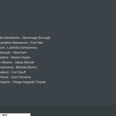
e Wanderers - Stevenage Borough
hampton Wanderers - Port Vale
oint - Ludmilla Samsonova
sbrough - Wrexham
ertens - Naomi Osaka
e Atmane - Jakub Mensik
Townsend - Belinda Bencic
akkari - Cori Gauff
 Ruud - Joao Fonseca
Popyrin - Thiago Augustin Tirante