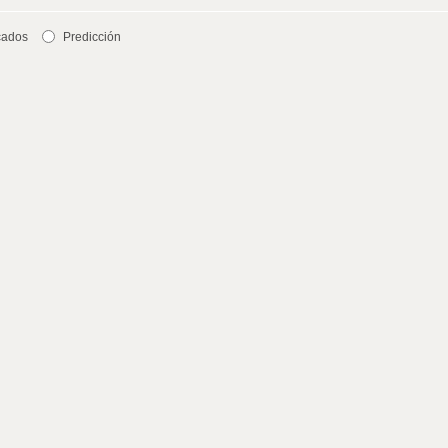
cados
Predicción