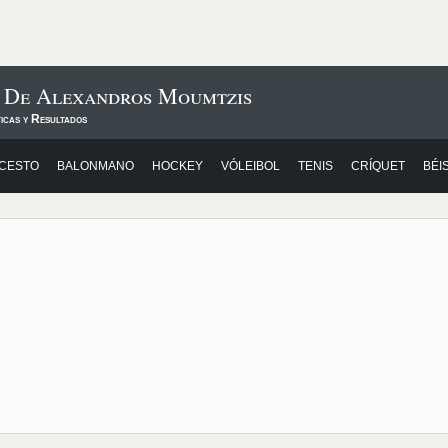
s De Alexandros Moumtzis
icas y Resultados
CESTO
BALONMANO
HOCKEY
VÓLEIBOL
TENIS
CRÍQUET
BÉI