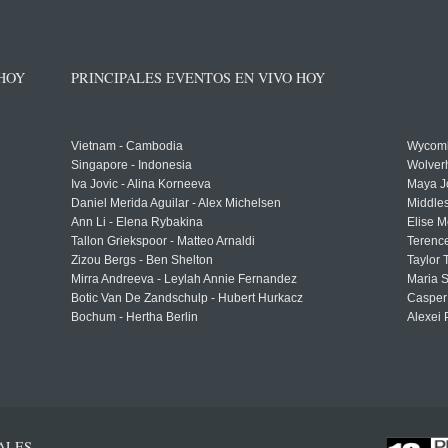
 HOY
PRINCIPALES EVENTOS EN VIVO HOY
Vietnam - Cambodia
Wycomb
Singapore - Indonesia
Wolver
Iva Jovic - Alina Korneeva
Maya J
Daniel Merida Aguilar - Alex Michelsen
Middle
Ann Li - Elena Rybakina
Elise M
Tallon Griekspoor - Matteo Arnaldi
Terenc
Zizou Bergs - Ben Shelton
Taylor 
Mirra Andreeva - Leylah Annie Fernandez
Maria S
Botic Van De Zandschulp - Hubert Hurkacz
Casper
Bochum - Hertha Berlin
Alexei 
ALES