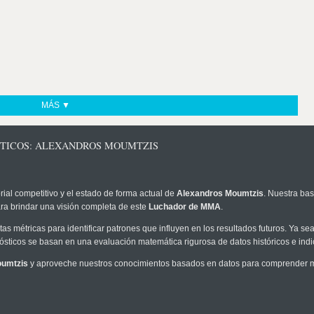
MÁS ▼
STICOS: ALEXANDROS MOUMTZIS
rial competitivo y el estado de forma actual de
Alexandros Moumtzis
. Nuestra bas
ra brindar una visión completa de este
Luchador de MMA
.
as métricas para identificar patrones que influyen en los resultados futuros. Ya sea 
onósticos se basan en una evaluación matemática rigurosa de datos históricos e ind
oumtzis
y aproveche nuestros conocimientos basados en datos para comprender mej