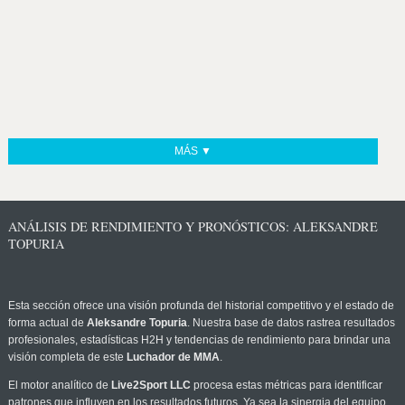
MÁS ▼
ANÁLISIS DE RENDIMIENTO Y PRONÓSTICOS: ALEKSANDRE
TOPURIA
Esta sección ofrece una visión profunda del historial competitivo y el estado de
forma actual de
Aleksandre Topuria
. Nuestra base de datos rastrea resultados
profesionales, estadísticas H2H y tendencias de rendimiento para brindar una
visión completa de este
Luchador de MMA
.
El motor analítico de
Live2Sport LLC
procesa estas métricas para identificar
patrones que influyen en los resultados futuros. Ya sea la sinergia del equipo