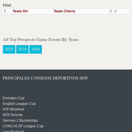
Final
1
Team Orr
Team Cherry
3 : 2
All Top Prospects Game Events By Years
2019
2018
2016
PRINCIPALES CONSEJOS DEPORTIVOS HOY
Emirates Cup
English League Cup
ATP Montreal
WTA Toronto
German 2 Bundesliga
CONCACAF League Cup
Liga Portugal