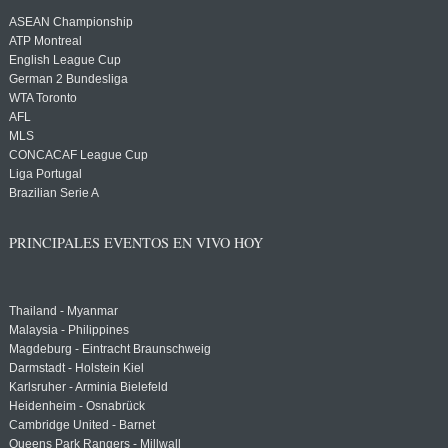
ASEAN Championship
ATP Montreal
English League Cup
German 2 Bundesliga
WTA Toronto
AFL
MLS
CONCACAF League Cup
Liga Portugal
Brazilian Serie A
PRINCIPALES EVENTOS EN VIVO HOY
Thailand - Myanmar
Malaysia - Philippines
Magdeburg - Eintracht Braunschweig
Darmstadt - Holstein Kiel
Karlsruher - Arminia Bielefeld
Heidenheim - Osnabrück
Cambridge United - Barnet
Queens Park Rangers - Millwall