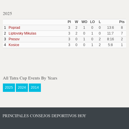
2025
Pl
W
WO
LO
L
Pts
1
Poprad
3
2
1
0
0
13:6
8
2
Liptovsky Mikulas
3
2
0
1
0
11:7
7
3
Presov
3
0
1
0
2
8:16
2
4
Kosice
3
0
0
1
2
5:8
1
All Tatra Cup Events By Years
2025
2024
2014
PRINCIPALES CONSEJOS DEPORTIVOS HOY