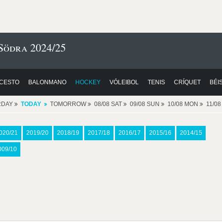
Södra 2024/25
CESTO
BALONMANO
HOCKEY
VÓLEIBOL
TENIS
CRÍQUET
BÉI
RDAY
TODAY
TOMORROW
08/08 SAT
09/08 SUN
10/08 MON
11/0
020/21
2019/20
2018/19
2017/18
2016/17
2015/16
2014/15
009/10