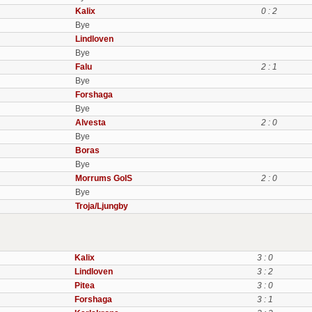
Kalix
0 : 2
Bye
Lindloven
Bye
Falu
2 : 1
Bye
Forshaga
Bye
Alvesta
2 : 0
Bye
Boras
Bye
Morrums GoIS
2 : 0
Bye
Troja/Ljungby
Kalix
3 : 0
Lindloven
3 : 2
Pitea
3 : 0
Forshaga
3 : 1