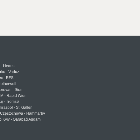
 - Hearts
urku - Vaduz
ec - RFS
otherwell
erevan - Sion
LM - Rapid Wien
uj - Tromsø
Tiraspol - St. Gallen
Częstochowa - Hammarby
 Kyiv - Qarabağ Agdam