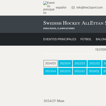
español
info@live2sport.com
Swedish Hockey AllEttan 
resultados, clasificaciones
EVENTOS PRINCIPALES
FÚTBOL
BALON
YESTE
2024/25
2023/24
2022/23
2021/22
2
2013/14
2012/13
2011/12
2010/11
2
2024/25 Main