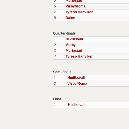
5
Mariestad
6
Visby/Roma
7
Tyreso Hanviken
8
Dalen
Quarter-finals
1
Hudiksvall
2
Vasby
3
Mariestad
4
Tyreso Hanviken
Semi-finals
1
Hudiksvall
2
Visby/Roma
Final
1
Hudiksvall