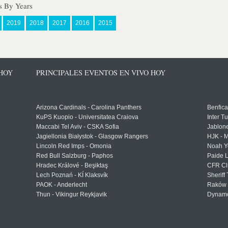
s By Years
2019
2018
2017
2016
2015
 HOY
PRINCIPALES EVENTOS EN VIVO HOY
Arizona Cardinals - Carolina Panthers
Benfica
KuPS Kuopio - Universitatea Craiova
Inter T
Maccabi Tel Aviv - CSKA Sofia
Jablon
Jagiellonia Białystok - Glasgow Rangers
HJK - M
Lincoln Red Imps - Omonia
Noah Y
Red Bull Salzburg - Paphos
Paide 
Hradec Králové - Beşiktaş
CFR Cl
Lech Poznań - KÍ Klaksvík
Sheriff 
PAOK - Anderlecht
Raków 
Thun - Vikingur Reykjavik
Dynamo