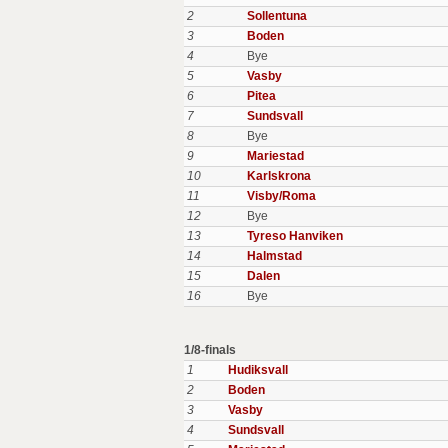
2
Sollentuna
3
Boden
4
Bye
5
Vasby
6
Pitea
7
Sundsvall
8
Bye
9
Mariestad
10
Karlskrona
11
Visby/Roma
12
Bye
13
Tyreso Hanviken
14
Halmstad
15
Dalen
16
Bye
1/8-finals
1
Hudiksvall
2
Boden
3
Vasby
4
Sundsvall