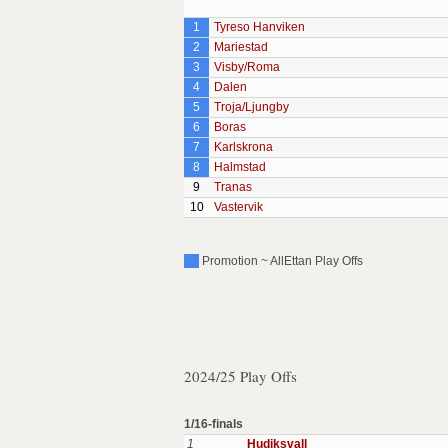
1
Tyreso Hanviken
2
Mariestad
3
Visby/Roma
4
Dalen
5
Troja/Ljungby
6
Boras
7
Karlskrona
8
Halmstad
9
Tranas
10
Vastervik
Promotion ~ AllEttan Play Offs
2024/25 Play Offs
1/16-finals
1
Hudiksvall