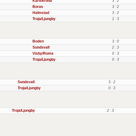
Karlskrona
3 : 2
Boras
3 : 2
Halmstad
3 : 2
Troja/Ljungby
1 : 3
Boden
3 : 0
Sundsvall
2 : 3
Visby/Roma
0 : 3
Troja/Ljungby
0 : 3
Sundsvall
3 : 2
Troja/Ljungby
0 : 3
Troja/Ljungby
2 : 3