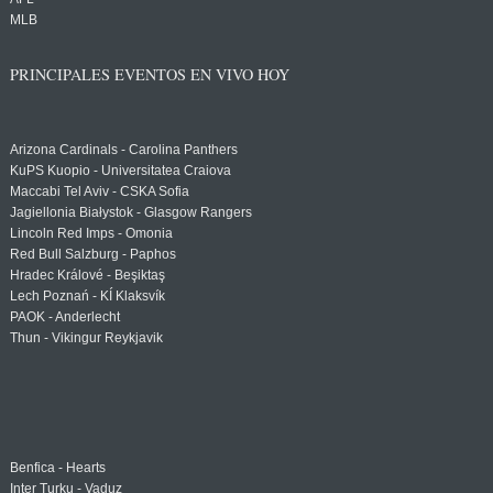
MLB
PRINCIPALES EVENTOS EN VIVO HOY
Arizona Cardinals - Carolina Panthers
KuPS Kuopio - Universitatea Craiova
Maccabi Tel Aviv - CSKA Sofia
Jagiellonia Białystok - Glasgow Rangers
Lincoln Red Imps - Omonia
Red Bull Salzburg - Paphos
Hradec Králové - Beşiktaş
Lech Poznań - KÍ Klaksvík
PAOK - Anderlecht
Thun - Vikingur Reykjavik
Benfica - Hearts
Inter Turku - Vaduz