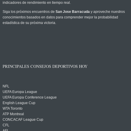
indicadores de rendimiento en tiempo real.
Siga los próximos encuentros de
San Jose Barracuda
y aproveche nuestros
conocimientos basados en datos para comprender mejor la probabilidad
estadística de su próxima victoria.
PRINCIPALES CONSEJOS DEPORTIVOS HOY
NFL
UEFA Europa League
UEFA Europa Conference League
English League Cup
WTA Toronto
ATP Montreal
CONCACAF League Cup
CFL
AFL