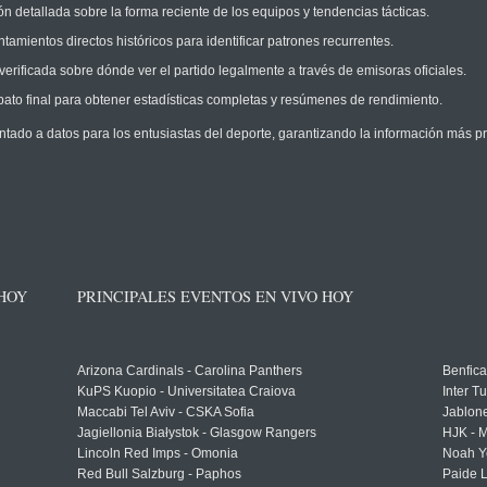
n detallada sobre la forma reciente de los equipos y tendencias tácticas.
amientos directos históricos para identificar patrones recurrentes.
erificada sobre dónde ver el partido legalmente a través de emisoras oficiales.
ato final para obtener estadísticas completas y resúmenes de rendimiento.
ntado a datos para los entusiastas del deporte, garantizando la información más pr
 HOY
PRINCIPALES EVENTOS EN VIVO HOY
Arizona Cardinals - Carolina Panthers
Benfica
KuPS Kuopio - Universitatea Craiova
Inter T
Maccabi Tel Aviv - CSKA Sofia
Jablon
Jagiellonia Białystok - Glasgow Rangers
HJK - M
Lincoln Red Imps - Omonia
Noah Y
Red Bull Salzburg - Paphos
Paide 