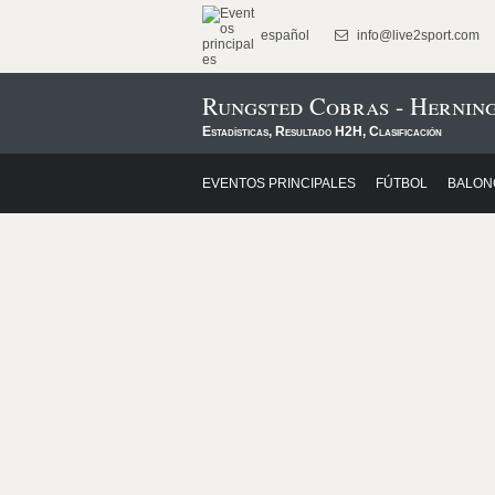
español
info@live2sport.com
Rungsted Cobras - Hernin
Estadísticas, Resultado H2H, Clasificación
EVENTOS PRINCIPALES
FÚTBOL
BALON