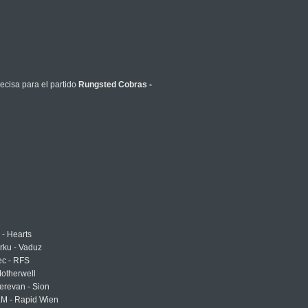
ecisa para el partido
Rungsted Cobras -
 - Hearts
urku - Vaduz
ec - RFS
otherwell
erevan - Sion
LM - Rapid Wien