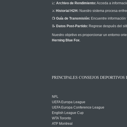
📈
Archivo de Rendimiento:
Acceda a informació
⚔️
Historial H2H:
Nuestro sistema procesa enfrent
📺
Guía de Transmisión:
Encuentre información v
📝
Datos Post-Partido:
Regrese después del silb
Nuestro objetivo es proporcionar un entorno orie
Herning Blue Fox
.
PRINCIPALES CONSEJOS DEPORTIVOS
NFL
UEFA Europa League
UEFA Europa Conference League
English League Cup
WTA Toronto
ATP Montreal