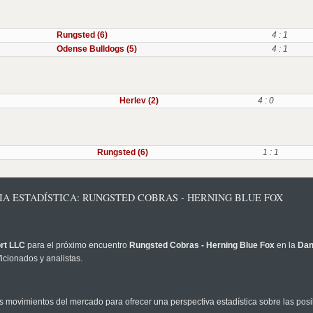
Rungsted (6)
4 : 1
Odense Bulldogs (5)
4 : 1
Herlev (2)
4 : 0
Rungsted (6)
1 : 1
CIA ESTADÍSTICA: RUNGSTED COBRAS - HERNING BLUE FOX
rt LLC
para el próximo encuentro
Rungsted Cobras - Herning Blue Fox
en la
Dan
icionados y analistas.
 movimientos del mercado para ofrecer una perspectiva estadística sobre las posi