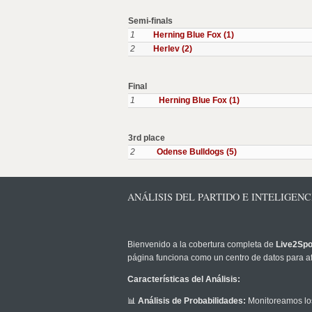
Semi-finals
1
Herning Blue Fox (1)
2
Herlev (2)
Final
1
Herning Blue Fox (1)
3rd place
2
Odense Bulldogs (5)
ANÁLISIS DEL PARTIDO E INTELIGEN
Bienvenido a la cobertura completa de
Live2Spo
página funciona como un centro de datos para af
Características del Análisis:
📊
Análisis de Probabilidades:
Monitoreamos los