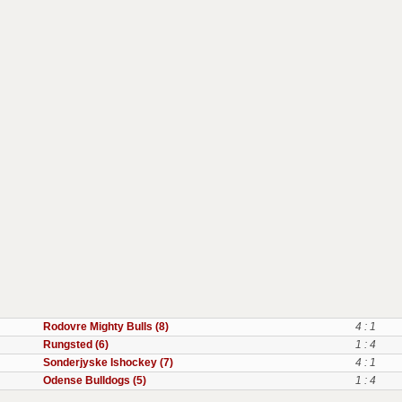
Rodovre Mighty Bulls (8)
4 : 1
Rungsted (6)
1 : 4
Sonderjyske Ishockey (7)
4 : 1
Odense Bulldogs (5)
1 : 4