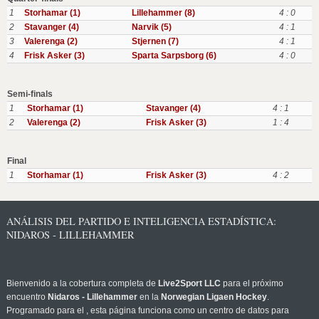
1
Storhamar (1)
Lillehammer (8)
4 : 0
2
Stavanger (4)
Narvik (5)
4 : 1
3
Valerenga (2)
Stjernen (7)
4 : 1
4
Frisk Asker (3)
Sparta Sarpsborg (6)
4 : 0
Semi-finals
1
Storhamar (1)
Stavanger (4)
4 : 1
2
Valerenga (2)
Frisk Asker (3)
1 : 4
Final
1
Storhamar (1)
Frisk Asker (3)
4 : 2
ANÁLISIS DEL PARTIDO E INTELIGENCIA ESTADÍSTICA:
NIDAROS - LILLEHAMMER
Bienvenido a la cobertura completa de
Live2Sport LLC
para el próximo
encuentro
Nidaros - Lillehammer
en la
Norwegian Ligaen Hockey
.
Programado para el
, esta página funciona como un centro de datos para