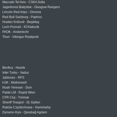
Maccabi Tel Aviv - CSKA Sofia
Jagiellonia Białystok - Glasgow Rangers
Lincoln Red Imps - Omonia
Red Bull Salzburg - Paphos
Hradec Králové - Beşiktaş
Lech Poznań - KÍ Klaksvík
PAOK - Anderlecht
Thun - Vikingur Reykjavik
Benfica - Hearts
Inter Turku - Vaduz
Jablonec - RFS
HJK - Motherwell
Noah Yerevan - Sion
Paide LM - Rapid Wien
CFR Cluj - Tromsø
Sheriff Tiraspol - St. Gallen
Raków Częstochowa - Hammarby
Dynamo Kyiv - Qarabağ Agdam