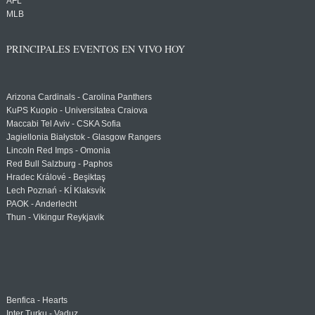
AFL
MLB
PRINCIPALES EVENTOS EN VIVO HOY
Arizona Cardinals - Carolina Panthers
KuPS Kuopio - Universitatea Craiova
Maccabi Tel Aviv - CSKA Sofia
Jagiellonia Białystok - Glasgow Rangers
Lincoln Red Imps - Omonia
Red Bull Salzburg - Paphos
Hradec Králové - Beşiktaş
Lech Poznań - KÍ Klaksvík
PAOK - Anderlecht
Thun - Vikingur Reykjavik
Benfica - Hearts
Inter Turku - Vaduz