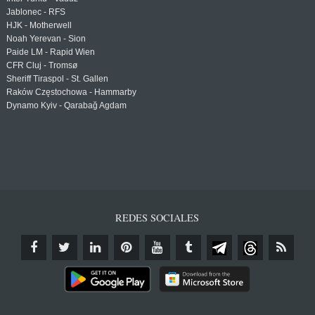
Jablonec - RFS
HJK - Motherwell
Noah Yerevan - Sion
Paide LM - Rapid Wien
CFR Cluj - Tromsø
Sheriff Tiraspol - St. Gallen
Raków Częstochowa - Hammarby
Dynamo Kyiv - Qarabağ Agdam
REDES SOCIALES