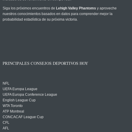
Siga los próximos encuentros de
Lehigh Valley Phantoms
y aproveche
nuestros conocimientos basados en datos para comprender mejor la
probabilidad estadística de su próxima victoria.
PRINCIPALES CONSEJOS DEPORTIVOS HOY
NFL
UEFA Europa League
UEFA Europa Conference League
English League Cup
WTA Toronto
ATP Montreal
CONCACAF League Cup
CFL
AFL