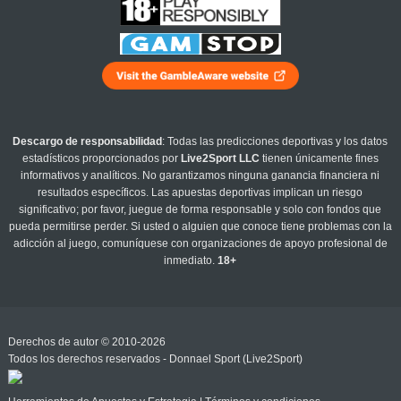
Descargo de responsabilidad
: Todas las predicciones deportivas y los datos
estadísticos proporcionados por
Live2Sport LLC
tienen únicamente fines
informativos y analíticos. No garantizamos ninguna ganancia financiera ni
resultados específicos. Las apuestas deportivas implican un riesgo
significativo; por favor, juegue de forma responsable y solo con fondos que
pueda permitirse perder. Si usted o alguien que conoce tiene problemas con la
adicción al juego, comuníquese con organizaciones de apoyo profesional de
inmediato.
18+
Derechos de autor © 2010-2026
Todos los derechos reservados - Donnael Sport (Live2Sport)