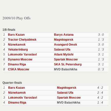
2009/10 Play Offs
1/8-finals
1
Bars Kazan
Barys Astana
3 : 0
2
Tractor Chelyabinsk
Magnitogorsk
1 : 3
3
Niznekamsk
Avangard Omsk
3 : 0
4
Yekaterinburg
Salavat Ufa
1 : 3
5
Lokomotiv Yaroslavl
Atlant Mytishi
3 : 1
6
Dynamo Moscow
Spartak Moscow
1 : 3
7
Dinamo Riga
SKA St. Petersburg
3 : 1
8
CSKA Moscow
MVD Balashikha
0 : 3
Quarter-finals
1
Bars Kazan
Magnitogorsk
4 : 2
2
Niznekamsk
Salavat Ufa
2 : 4
3
Lokomotiv Yaroslavl
Spartak Moscow
4 : 2
4
Dinamo Riga
MVD Balashikha
1 : 4