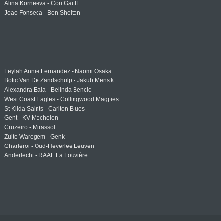
Alina Korneeva - Cori Gauff
Joao Fonseca - Ben Shelton
Leylah Annie Fernandez - Naomi Osaka
Botic Van De Zandschulp - Jakub Mensik
Alexandra Eala - Belinda Bencic
West Coast Eagles - Collingwood Magpies
St Kilda Saints - Carlton Blues
Gent - KV Mechelen
Cruzeiro - Mirassol
Zulte Waregem - Genk
Charleroi - Oud-Heverlee Leuven
Anderlecht - RAAL La Louvière