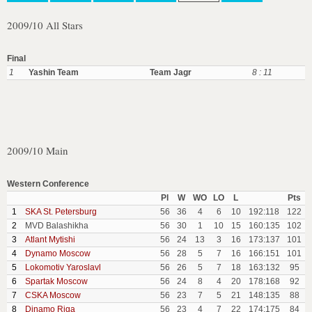
2009/10 All Stars
Final
1
Yashin Team
Team Jagr
8 : 11
2009/10 Main
Western Conference
Pl
W
WO
LO
L
Pts
1
SKA St. Petersburg
56
36
4
6
10
192:118
122
2
MVD Balashikha
56
30
1
10
15
160:135
102
3
Atlant Mytishi
56
24
13
3
16
173:137
101
4
Dynamo Moscow
56
28
5
7
16
166:151
101
5
Lokomotiv Yaroslavl
56
26
5
7
18
163:132
95
6
Spartak Moscow
56
24
8
4
20
178:168
92
7
CSKA Moscow
56
23
7
5
21
148:135
88
8
Dinamo Riga
56
23
4
7
22
174:175
84