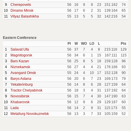
9
Cherepovets
56
16
9
8
23
151:162
74
10
Dinamo Minsk
56
17
6
2
31
139:164
65
11
Vityaz Balashikha
55
13
5
5
32
142:216
54
Eastern Conference
Pl
W
WO
LO
L
Pts
1
Salavat Ufa
56
37
7
4
8
215:116
129
2
Magnitogorsk
56
34
6
1
15
167:111
115
3
Bars Kazan
56
25
8
5
18
159:128
96
4
Niznekamsk
56
27
4
4
21
176:166
93
5
Avangard Omsk
55
24
4
10
17
152:128
90
6
Barys Astana
56
20
6
7
23
169:173
79
7
Yekaterinburg
56
14
8
6
28
127:159
64
8
Tractor Chelyabinsk
56
18
3
4
31
137:192
64
9
Novosibirsk
56
15
7
4
30
147:190
63
10
Khabarovsk
56
12
9
6
29
129:187
60
11
Lada
56
14
2
9
31
115:173
55
12
Metallurg Novokuznetsk
56
13
3
7
33
105:159
52