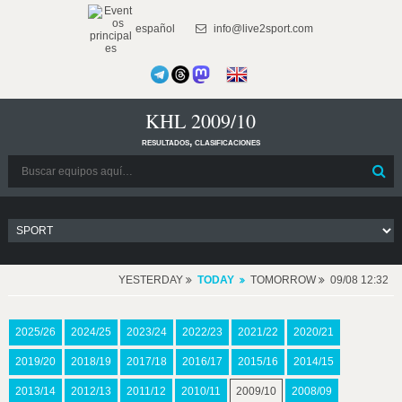
español
info@live2sport.com
KHL 2009/10
resultados, clasificaciones
YESTERDAY
TODAY
TOMORROW
09/08 12:32
2025/26
2024/25
2023/24
2022/23
2021/22
2020/21
2019/20
2018/19
2017/18
2016/17
2015/16
2014/15
2013/14
2012/13
2011/12
2010/11
2009/10
2008/09