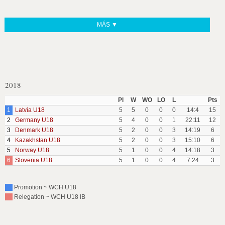
MÁS ▼
2018
Pl
W
WO
LO
L
Pts
1
Latvia U18
5
5
0
0
0
14:4
15
2
Germany U18
5
4
0
0
1
22:11
12
3
Denmark U18
5
2
0
0
3
14:19
6
4
Kazakhstan U18
5
2
0
0
3
15:10
6
5
Norway U18
5
1
0
0
4
14:18
3
6
Slovenia U18
5
1
0
0
4
7:24
3
Promotion ~ WCH U18
Relegation ~ WCH U18 IB