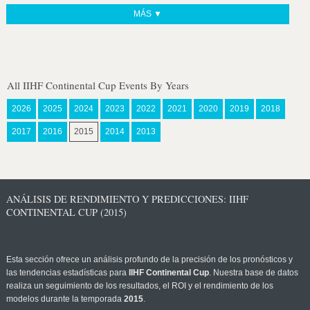
MÁS ▼
All IIHF Continental Cup Events By Years
2026
2025
2024
2023
2022
2021
2020
2019
2018
2017
2016
2015
2014
2013
ANÁLISIS DE RENDIMIENTO Y PREDICCIONES: IIHF
CONTINENTAL CUP (2015)
Esta sección ofrece un análisis profundo de la precisión de los pronósticos y
las tendencias estadísticas para
IIHF Continental Cup
. Nuestra base de datos
realiza un seguimiento de los resultados, el ROI y el rendimiento de los
modelos durante la temporada
2015
.