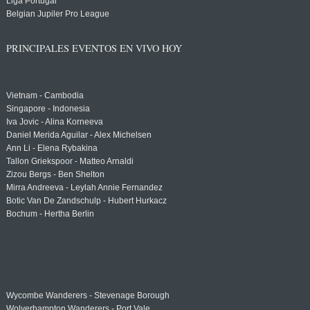
Liga Portugal
Belgian Jupiler Pro League
PRINCIPALES EVENTOS EN VIVO HOY
Vietnam - Cambodia
Singapore - Indonesia
Iva Jovic - Alina Korneeva
Daniel Merida Aguilar - Alex Michelsen
Ann Li - Elena Rybakina
Tallon Griekspoor - Matteo Arnaldi
Zizou Bergs - Ben Shelton
Mirra Andreeva - Leylah Annie Fernandez
Botic Van De Zandschulp - Hubert Hurkacz
Bochum - Hertha Berlin
Wycombe Wanderers - Stevenage Borough
Wolverhampton Wanderers - Port Vale