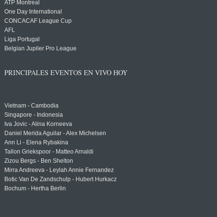
ATP Montreal
One Day International
CONCACAF League Cup
AFL
Liga Portugal
Belgian Jupiler Pro League
PRINCIPALES EVENTOS EN VIVO HOY
Vietnam - Cambodia
Singapore - Indonesia
Iva Jovic - Alina Korneeva
Daniel Merida Aguilar - Alex Michelsen
Ann Li - Elena Rybakina
Tallon Griekspoor - Matteo Arnaldi
Zizou Bergs - Ben Shelton
Mirra Andreeva - Leylah Annie Fernandez
Botic Van De Zandschulp - Hubert Hurkacz
Bochum - Hertha Berlin