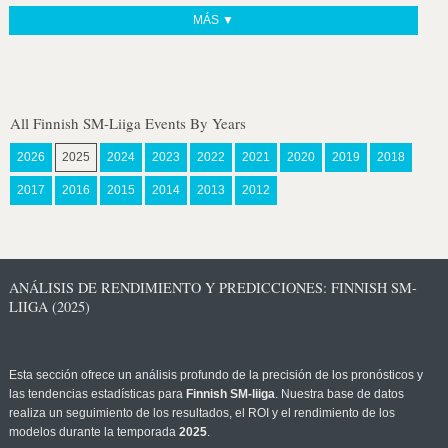
MÁS ▼
All Finnish SM-Liiga Events By Years
2026
2025
2024
2023
2022
2021
2020
2019
2018
2017
2016
2015
2014
2013
2012
ANÁLISIS DE RENDIMIENTO Y PREDICCIONES: FINNISH SM-
LIIGA (2025)
Esta sección ofrece un análisis profundo de la precisión de los pronósticos y
las tendencias estadísticas para
Finnish SM-liiga
. Nuestra base de datos
realiza un seguimiento de los resultados, el ROI y el rendimiento de los
modelos durante la temporada
2025
.