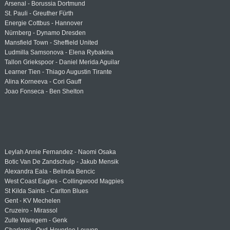
Arsenal - Borussia Dortmund
St. Pauli - Greuther Fürth
Energie Cottbus - Hannover
Nürnberg - Dynamo Dresden
Mansfield Town - Sheffield United
Ludmilla Samsonova - Elena Rybakina
Tallon Griekspoor - Daniel Merida Aguilar
Learner Tien - Thiago Augustin Tirante
Alina Korneeva - Cori Gauff
Joao Fonseca - Ben Shelton
Leylah Annie Fernandez - Naomi Osaka
Botic Van De Zandschulp - Jakub Mensik
Alexandra Eala - Belinda Bencic
West Coast Eagles - Collingwood Magpies
St Kilda Saints - Carlton Blues
Gent - KV Mechelen
Cruzeiro - Mirassol
Zulte Waregem - Genk