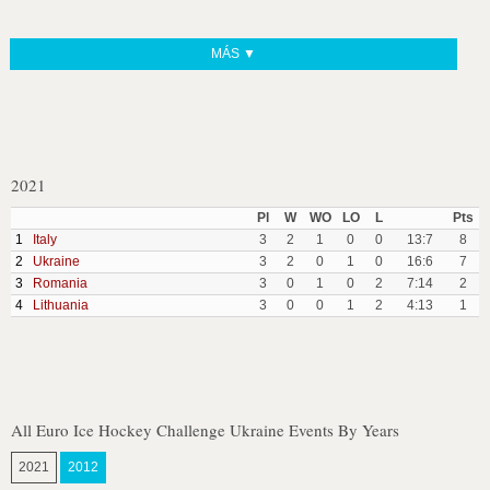
MÁS ▼
2021
Pl
W
WO
LO
L
Pts
1
Italy
3
2
1
0
0
13:7
8
2
Ukraine
3
2
0
1
0
16:6
7
3
Romania
3
0
1
0
2
7:14
2
4
Lithuania
3
0
0
1
2
4:13
1
All Euro Ice Hockey Challenge Ukraine Events By Years
2021
2012