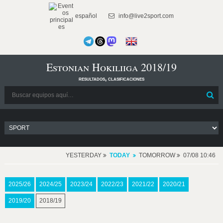
español
info@live2sport.com
Estonian Hokiliiga 2018/19
resultados, clasificaciones
YESTERDAY
TODAY
TOMORROW
07/08 10:46
2025/26
2024/25
2023/24
2022/23
2021/22
2020/21
2019/20
2018/19