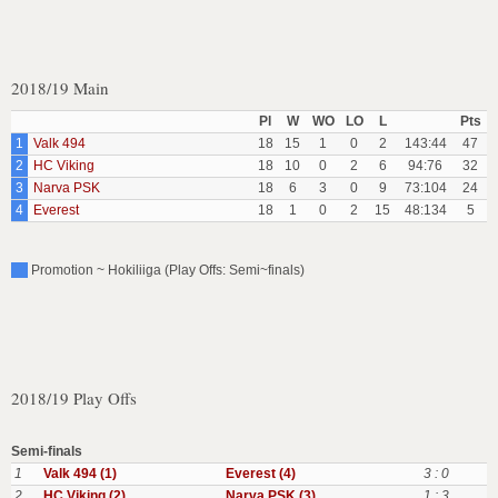
2018/19 Main
Pl
W
WO
LO
L
Pts
1
Valk 494
18
15
1
0
2
143:44
47
2
HC Viking
18
10
0
2
6
94:76
32
3
Narva PSK
18
6
3
0
9
73:104
24
4
Everest
18
1
0
2
15
48:134
5
Promotion ~ Hokiliiga (Play Offs: Semi~finals)
2018/19 Play Offs
Semi-finals
1
Valk 494 (1)
Everest (4)
3 : 0
2
HC Viking (2)
Narva PSK (3)
1 : 3