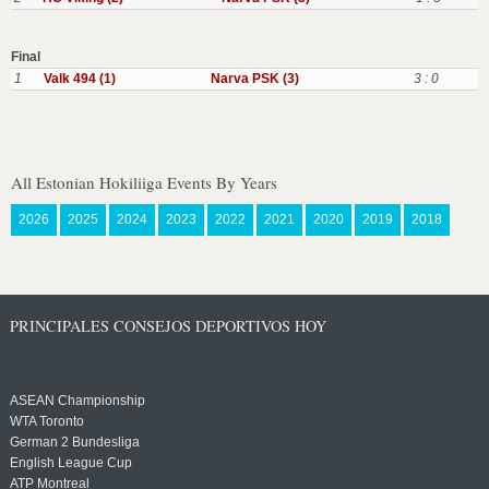
Final
1
Valk 494 (1)
Narva PSK (3)
3 : 0
All Estonian Hokiliiga Events By Years
2026
2025
2024
2023
2022
2021
2020
2019
2018
PRINCIPALES CONSEJOS DEPORTIVOS HOY
ASEAN Championship
WTA Toronto
German 2 Bundesliga
English League Cup
ATP Montreal