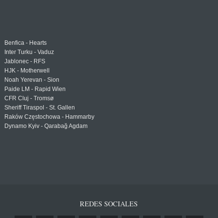
Benfica - Hearts
Inter Turku - Vaduz
Jablonec - RFS
HJK - Motherwell
Noah Yerevan - Sion
Paide LM - Rapid Wien
CFR Cluj - Tromsø
Sheriff Tiraspol - St. Gallen
Raków Częstochowa - Hammarby
Dynamo Kyiv - Qarabağ Agdam
REDES SOCIALES