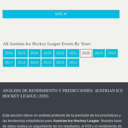
MÁS ▼
All Austrian Ice Hockey League Events By Years
2026
2025
2024
2023
2022
2021
2020
2019
2018
2017
2016
2015
2014
2013
2012
ANÁLISIS DE RENDIMIENTO Y PREDICCIONES: AUSTRIAN ICE
HOCKEY LEAGUE (2020)
Esta sección ofrece un análisis profundo de la precisión de los pronósticos y
las tendencias estadísticas para
Austrian Ice Hockey League
. Nuestra base
de datos realiza un seguimiento de los resultados, el ROI y el rendimiento de