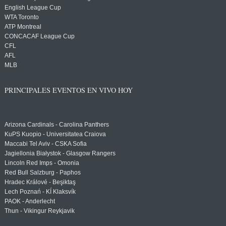
English League Cup
WTA Toronto
ATP Montreal
CONCACAF League Cup
CFL
AFL
MLB
PRINCIPALES EVENTOS EN VIVO HOY
Arizona Cardinals - Carolina Panthers
KuPS Kuopio - Universitatea Craiova
Maccabi Tel Aviv - CSKA Sofia
Jagiellonia Białystok - Glasgow Rangers
Lincoln Red Imps - Omonia
Red Bull Salzburg - Paphos
Hradec Králové - Beşiktaş
Lech Poznań - KÍ Klaksvík
PAOK - Anderlecht
Thun - Vikingur Reykjavik