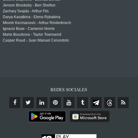
Jenson Brooksby - Ben Shelton
Zachary Svajda - Arthur Fils
Darya Kasatkina - Elena Rybakina
Miomir Kecmanovic - Arthur Rinderknech
Ignacio Buse - Cameron Norrie
Marie Bouzkova - Taylor Townsend
Casper Ruud - Juan Manuel Cerundolo
REDES SOCIALES