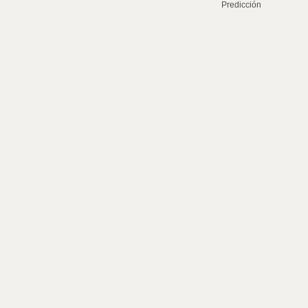
Predicción