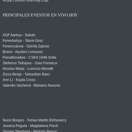
Royal London One-Day Cup
PRINCIPALES EVENTOS EN VIVO HOY
AGF Aarhus - Sabah
Fenerbahçe - Sturm Graz
Ferencvárosi - Górnik Zabrze
Brann - Apollon Limassol
Panathinaikos - CSKA 1948 Sofia
Stefanos Tsitsipas - Joao Fonseca
Nicolas Mejia - Lorenzo Musetti
Zizou Bergs - Sebastian Baez
Ann Li - Kayla Cross
Valentin Vacherot - Mariano Navone
Nuno Borges - Tomas Martin Etcheverry
Jessica Pegula - Magdalena Frech
Sloane Stephens - Belinda Bencic