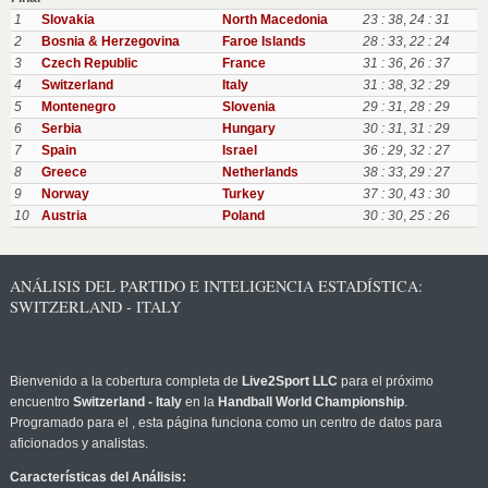
1
Slovakia
North Macedonia
23 : 38
,
24 : 31
2
Bosnia & Herzegovina
Faroe Islands
28 : 33
,
22 : 24
3
Czech Republic
France
31 : 36
,
26 : 37
4
Switzerland
Italy
31 : 38
,
32 : 29
5
Montenegro
Slovenia
29 : 31
,
28 : 29
6
Serbia
Hungary
30 : 31
,
31 : 29
7
Spain
Israel
36 : 29
,
32 : 27
8
Greece
Netherlands
38 : 33
,
29 : 27
9
Norway
Turkey
37 : 30
,
43 : 30
10
Austria
Poland
30 : 30
,
25 : 26
ANÁLISIS DEL PARTIDO E INTELIGENCIA ESTADÍSTICA:
SWITZERLAND - ITALY
Bienvenido a la cobertura completa de
Live2Sport LLC
para el próximo
encuentro
Switzerland - Italy
en la
Handball World Championship
.
Programado para el
, esta página funciona como un centro de datos para
aficionados y analistas.
Características del Análisis: