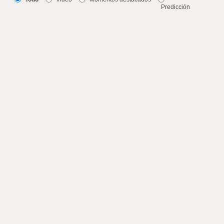
Predicción