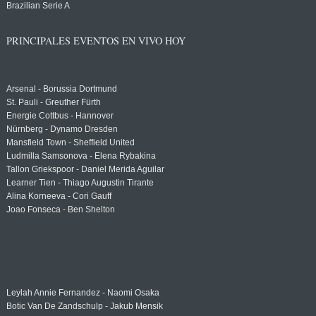
Brazilian Serie A
PRINCIPALES EVENTOS EN VIVO HOY
Arsenal - Borussia Dortmund
St. Pauli - Greuther Fürth
Energie Cottbus - Hannover
Nürnberg - Dynamo Dresden
Mansfield Town - Sheffield United
Ludmilla Samsonova - Elena Rybakina
Tallon Griekspoor - Daniel Merida Aguilar
Learner Tien - Thiago Augustin Tirante
Alina Korneeva - Cori Gauff
Joao Fonseca - Ben Shelton
Leylah Annie Fernandez - Naomi Osaka
Botic Van De Zandschulp - Jakub Mensik