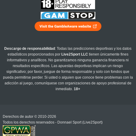
Descargo de responsabilidad
: Todas las predicciones deportivas y los datos
estadísticos proporcionados por
Live2Sport LLC
tienen únicamente fines
informativos y analíticos. No garantizamos ninguna ganancia financiera ni
resultados específicos. Las apuestas deportivas implican un riesgo
significativo; por favor, juegue de forma responsable y solo con fondos que
pueda permitirse perder. Si usted o alguien que conoce tiene problemas con la
adicción al juego, comuníquese con organizaciones de apoyo profesional de
inmediato.
18+
Derechos de autor © 2010-2026
Todos los derechos reservados - Donnael Sport (Live2Sport)