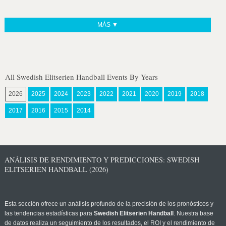
MÁS ▼
All Swedish Elitserien Handball Events By Years
2026
2025
2024
2023
2022
2021
2020
2019
2018
2017
2016
2015
2014
ANÁLISIS DE RENDIMIENTO Y PREDICCIONES: SWEDISH
ELITSERIEN HANDBALL (2026)
Esta sección ofrece un análisis profundo de la precisión de los pronósticos y
las tendencias estadísticas para
Swedish Elitserien Handball
. Nuestra base
de datos realiza un seguimiento de los resultados, el ROI y el rendimiento de