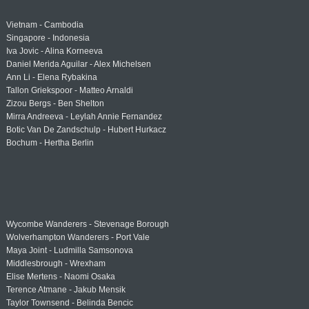
Vietnam - Cambodia
Singapore - Indonesia
Iva Jovic - Alina Korneeva
Daniel Merida Aguilar - Alex Michelsen
Ann Li - Elena Rybakina
Tallon Griekspoor - Matteo Arnaldi
Zizou Bergs - Ben Shelton
Mirra Andreeva - Leylah Annie Fernandez
Botic Van De Zandschulp - Hubert Hurkacz
Bochum - Hertha Berlin
Wycombe Wanderers - Stevenage Borough
Wolverhampton Wanderers - Port Vale
Maya Joint - Ludmilla Samsonova
Middlesbrough - Wrexham
Elise Mertens - Naomi Osaka
Terence Atmane - Jakub Mensik
Taylor Townsend - Belinda Bencic