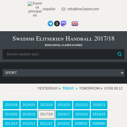
español
info@live2sport.com
Swedish Elitserien Handball 2017/18
resultados, clasificaciones
YESTERDAY
TODAY
TOMORROW
07/08 08:12
2025/26
2024/25
2023/24
2022/23
2021/22
2020/21
2019/20
2018/19
2017/18
2016/17
2015/16
2014/15
2013/14
2012/13
2011/12
2010/11
2009/10
2008/09