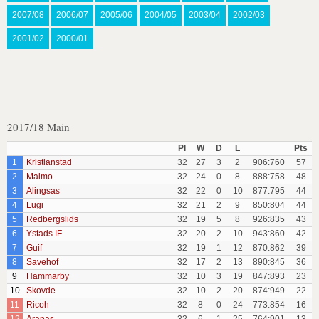
2007/08
2006/07
2005/06
2004/05
2003/04
2002/03
2001/02
2000/01
2017/18 Main
Pl
W
D
L
Pts
1
Kristianstad
32
27
3
2
906:760
57
2
Malmo
32
24
0
8
888:758
48
3
Alingsas
32
22
0
10
877:795
44
4
Lugi
32
21
2
9
850:804
44
5
Redbergslids
32
19
5
8
926:835
43
6
Ystads IF
32
20
2
10
943:860
42
7
Guif
32
19
1
12
870:862
39
8
Savehof
32
17
2
13
890:845
36
9
Hammarby
32
10
3
19
847:893
23
10
Skovde
32
10
2
20
874:949
22
11
Ricoh
32
8
0
24
773:854
16