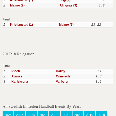
1
Kristianstad (1)
Lugi (4)
3 : 1
2
Malmo (2)
Alingsas (3)
3 : 2
Final
1
Kristianstad (1)
Malmo (2)
23 : 22
2017/18 Relegation
Final
1
Ricoh
Hallby
3 : 1
2
Aranas
Onnereds
1 : 3
3
Karlskrona
Varberg
3 : 2
All Swedish Elitserien Handball Events By Years
2026
2025
2024
2023
2022
2021
2020
2019
2018