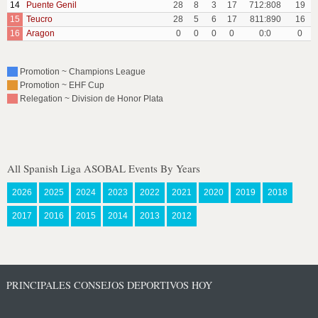
14
Puente Genil
28
8
3
17
712:808
19
15
Teucro
28
5
6
17
811:890
16
16
Aragon
0
0
0
0
0:0
0
Promotion ~ Champions League
Promotion ~ EHF Cup
Relegation ~ Division de Honor Plata
All Spanish Liga ASOBAL Events By Years
2026
2025
2024
2023
2022
2021
2020
2019
2018
2017
2016
2015
2014
2013
2012
PRINCIPALES CONSEJOS DEPORTIVOS HOY