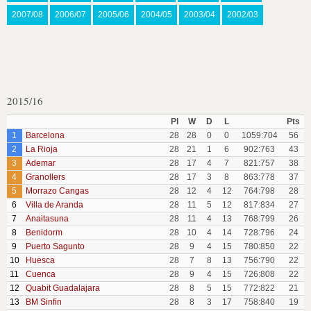
2007/08
2006/07
2005/06
2004/05
2003/04
2002/03
2015/16
Pl
W
D
L
Pts
1
Barcelona
28
28
0
0
1059:704
56
2
La Rioja
28
21
1
6
902:763
43
3
Ademar
28
17
4
7
821:757
38
4
Granollers
28
17
3
8
863:778
37
5
Morrazo Cangas
28
12
4
12
764:798
28
6
Villa de Aranda
28
11
5
12
817:834
27
7
Anaitasuna
28
11
4
13
768:799
26
8
Benidorm
28
10
4
14
728:796
24
9
Puerto Sagunto
28
9
4
15
780:850
22
10
Huesca
28
7
8
13
756:790
22
11
Cuenca
28
9
4
15
726:808
22
12
Quabit Guadalajara
28
8
5
15
772:822
21
13
BM Sinfin
28
8
3
17
758:840
19