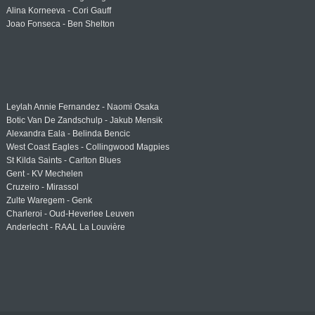
Alina Korneeva - Cori Gauff
Joao Fonseca - Ben Shelton
Leylah Annie Fernandez - Naomi Osaka
Botic Van De Zandschulp - Jakub Mensik
Alexandra Eala - Belinda Bencic
West Coast Eagles - Collingwood Magpies
St Kilda Saints - Carlton Blues
Gent - KV Mechelen
Cruzeiro - Mirassol
Zulte Waregem - Genk
Charleroi - Oud-Heverlee Leuven
Anderlecht - RAAL La Louvière