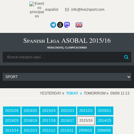
español
info@live2sport.com
Spanish Liga ASOBAL 2015/16
resultados, clasificaciones
YESTERDAY
TODAY
TOMORROW
09/08 11:13
2025/26
2024/25
2023/24
2022/23
2021/22
2020/21
2019/20
2018/19
2017/18
2016/17
2015/16
2014/15
2013/14
2012/13
2011/12
2010/11
2009/10
2008/09