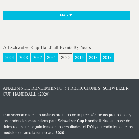
MÁS ▼
All Schweizer Cup Handball Events By Years
2024
2023
2022
2021
2020
2019
2018
2017
ANÁLISIS DE RENDIMIENTO Y PREDICCIONES: SCHWEIZER
CUP HANDBALL (2020)
Esta sección ofrece un análisis profundo de la precisión de los pronósticos y
las tendencias estadísticas para
Schweizer Cup Handball
. Nuestra base de
datos realiza un seguimiento de los resultados, el ROI y el rendimiento de los
modelos durante la temporada
2020
.