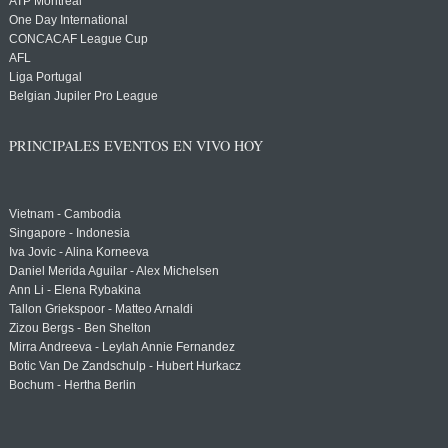
ATP Montreal
One Day International
CONCACAF League Cup
AFL
Liga Portugal
Belgian Jupiler Pro League
PRINCIPALES EVENTOS EN VIVO HOY
Vietnam - Cambodia
Singapore - Indonesia
Iva Jovic - Alina Korneeva
Daniel Merida Aguilar - Alex Michelsen
Ann Li - Elena Rybakina
Tallon Griekspoor - Matteo Arnaldi
Zizou Bergs - Ben Shelton
Mirra Andreeva - Leylah Annie Fernandez
Botic Van De Zandschulp - Hubert Hurkacz
Bochum - Hertha Berlin