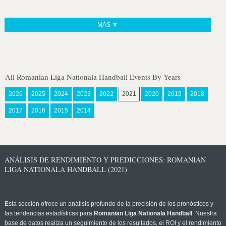
MÁS ▼
All Romanian Liga Nationala Handball Events By Years
2026
2025
2024
2023
2022
2021
2020
2019
2018
2017
2016
2015
2014
ANÁLISIS DE RENDIMIENTO Y PREDICCIONES: ROMANIAN
LIGA NATIONALA HANDBALL (2021)
Esta sección ofrece un análisis profundo de la precisión de los pronósticos y
las tendencias estadísticas para
Romanian Liga Nationala Handball
. Nuestra
base de datos realiza un seguimiento de los resultados, el ROI y el rendimiento