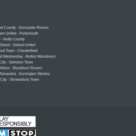
rt County - Doncaster Rovers
am United - Portsmouth
 - Notts County
Orient - Oxford United
od Town - Chesterfield
eld Wednesday - Bolton Wanderers
 City - Swindon Town
Albion - Blackburn Rovers
lexandra - Accrington Stanley
 City - Shrewsbury Town