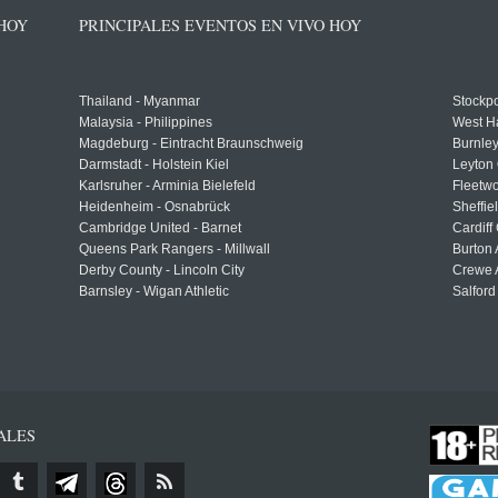
 HOY
PRINCIPALES EVENTOS EN VIVO HOY
Thailand - Myanmar
Stockpo
Malaysia - Philippines
West H
Magdeburg - Eintracht Braunschweig
Burnley
Darmstadt - Holstein Kiel
Leyton 
Karlsruher - Arminia Bielefeld
Fleetwo
Heidenheim - Osnabrück
Sheffi
Cambridge United - Barnet
Cardiff
Queens Park Rangers - Millwall
Burton 
Derby County - Lincoln City
Crewe A
Barnsley - Wigan Athletic
Salford
ALES