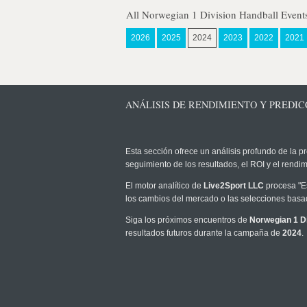
All Norwegian 1 Division Handball Event
2026
2025
2024
2023
2022
2021
ANÁLISIS DE RENDIMIENTO Y PREDICC
Esta sección ofrece un análisis profundo de la pr
seguimiento de los resultados, el ROI y el rend
El motor analítico de
Live2Sport LLC
procesa "Es
los cambios del mercado o las selecciones basad
Siga los próximos encuentros de
Norwegian 1 Di
resultados futuros durante la campaña de
2024
.