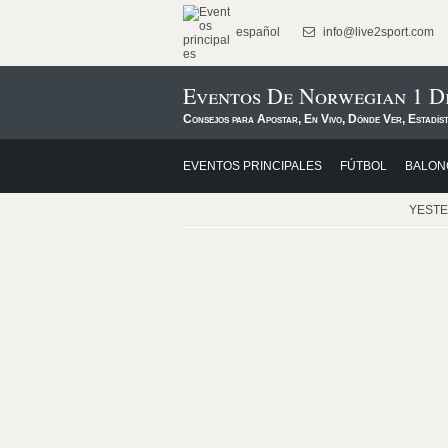
español
info@live2sport.com
Eventos De Norwegian 1 Di
Consejos para Apostar, En Vivo, Dónde Ver, Estadís
EVENTOS PRINCIPALES
FÚTBOL
BALON
YEST