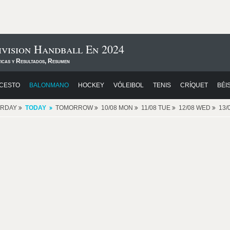
vision Handball En 2024
ticas y Resultados, Resumen
CESTO
BALONMANO
HOCKEY
VÓLEIBOL
TENIS
CRÍQUET
BÉI
ERDAY
TODAY
TOMORROW
10/08 MON
11/08 TUE
12/08 WED
13/