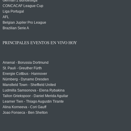
German 2 Bundesliga
CONCACAF League Cup
Liga Portugal
AFL
Belgian Jupiler Pro League
Brazilian Serie A
PRINCIPALES EVENTOS EN VIVO HOY
Arsenal - Borussia Dortmund
St. Pauli - Greuther Fürth
Energie Cottbus - Hannover
Nürnberg - Dynamo Dresden
Mansfield Town - Sheffield United
Ludmilla Samsonova - Elena Rybakina
Tallon Griekspoor - Daniel Merida Aguilar
Learner Tien - Thiago Augustin Tirante
Alina Korneeva - Cori Gauff
Joao Fonseca - Ben Shelton