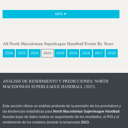
MÁS ▼
All North Macedonian Superleague Handball Events By Years
2026
2025
2024
2023
2020
2019
2018
2017
2016
ANÁLISIS DE RENDIMIENTO Y PREDICCIONES: NORTH
MACEDONIAN SUPERLEAGUE HANDBALL (2023)
Esta sección ofrece un análisis profundo de la precisión de los pronósticos y
las tendencias estadísticas para
North Macedonian Superleague Handball
.
Nuestra base de datos realiza un seguimiento de los resultados, el ROI y el
rendimiento de los modelos durante la temporada
2023
.