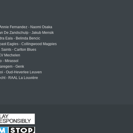
 Annie Fernandez - Naomi Osaka
an De Zandschulp - Jakub Mensik
ra Eala - Belinda Bencic
oast Eagles - Collingwood Magpies
a Saints - Carlton Blues
 KV Mechelen
o - Mirassol
Waregem - Genk
roi - Oud-Heverlee Leuven
cht - RAAL La Louvière