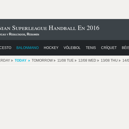
ian Superleague Handball En 2016
ticas y Resultados, Resumen
CESTO
BALONMANO
HOCKEY
VÓLEIBOL
TENIS
CRÍQUET
BÉI
ERDAY
TODAY
TOMORROW
11/08 TUE
12/08 WED
13/08 THU
14/