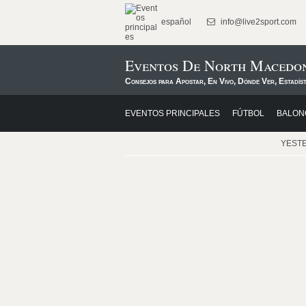
español
info@live2sport.com
Eventos De North Macedon
Consejos para Apostar, En Vivo, Dónde Ver, Estadís
EVENTOS PRINCIPALES
FÚTBOL
BALON
YEST