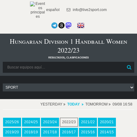
español
info@live2sport.com
Hungarian Division 1 Handball Women
2022/23
resultados, clasificaciones
YESTERDAY
TODAY
TOMORROW
09/08 16:58
2025/26
2024/25
2023/24
2022/23
2021/22
2020/21
2019/20
2018/19
2017/18
2016/17
2015/16
2014/15