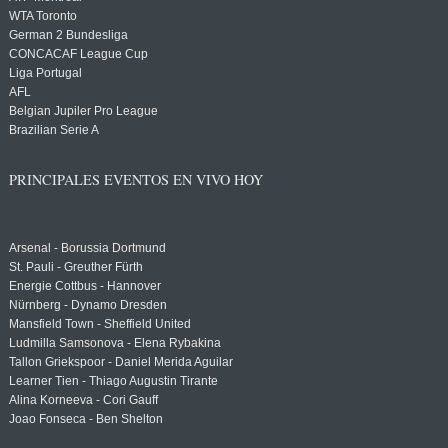
WTA Toronto
German 2 Bundesliga
CONCACAF League Cup
Liga Portugal
AFL
Belgian Jupiler Pro League
Brazilian Serie A
PRINCIPALES EVENTOS EN VIVO HOY
Arsenal - Borussia Dortmund
St. Pauli - Greuther Fürth
Energie Cottbus - Hannover
Nürnberg - Dynamo Dresden
Mansfield Town - Sheffield United
Ludmilla Samsonova - Elena Rybakina
Tallon Griekspoor - Daniel Merida Aguilar
Learner Tien - Thiago Augustin Tirante
Alina Korneeva - Cori Gauff
Joao Fonseca - Ben Shelton