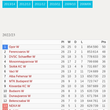
2013/14
2012/13
2011/12
2010/11
2009/10
2008/09
2022/23
Pl
W
D
L
Pts
1
Gyor W
26
25
0
1
854:590
50
2
Ferencvaros W
26
23
2
1
853:614
48
3
DVSC Schaeffler W
26
18
3
5
778:633
39
4
Mosonmagyarovar W
26
17
2
7
799:698
36
5
Siofok KC W
26
13
4
9
731:697
30
6
Vaci W
26
13
2
11
724:689
28
7
Alba Fehervar W
26
10
3
13
650:730
23
8
MTK Budapest W
26
9
3
14
723:747
21
9
Kisvardai KC W
26
10
0
16
597:689
20
10
Budaors W
26
8
3
15
635:728
19
11
Dunaujvarosi W
26
8
3
15
671:784
19
12
Bekescsabai W
26
7
0
19
644:761
14
13
NEKA W
26
5
1
20
629:739
11