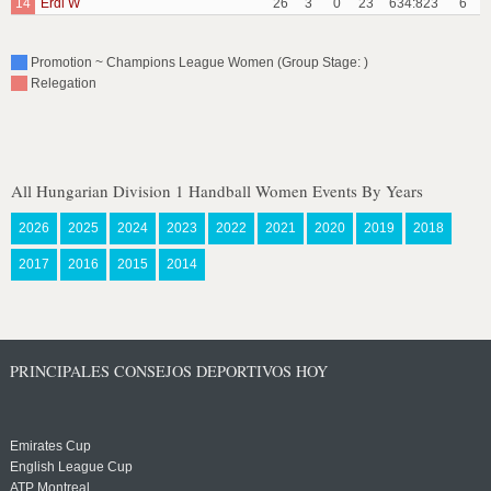
14
Erdi W
26
3
0
23
634:823
6
Promotion ~ Champions League Women (Group Stage: )
Relegation
All Hungarian Division 1 Handball Women Events By Years
2026
2025
2024
2023
2022
2021
2020
2019
2018
2017
2016
2015
2014
PRINCIPALES CONSEJOS DEPORTIVOS HOY
Emirates Cup
English League Cup
ATP Montreal