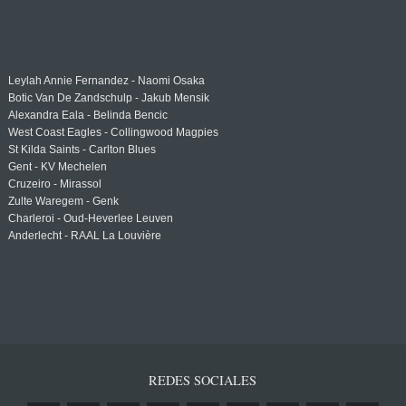
Leylah Annie Fernandez - Naomi Osaka
Botic Van De Zandschulp - Jakub Mensik
Alexandra Eala - Belinda Bencic
West Coast Eagles - Collingwood Magpies
St Kilda Saints - Carlton Blues
Gent - KV Mechelen
Cruzeiro - Mirassol
Zulte Waregem - Genk
Charleroi - Oud-Heverlee Leuven
Anderlecht - RAAL La Louvière
REDES SOCIALES