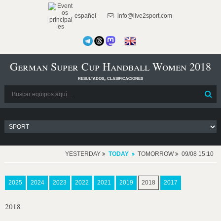
español
info@live2sport.com
German Super Cup Handball Women 2018
resultados, clasificaciones
YESTERDAY
TODAY
TOMORROW
09/08 15:10
2025
2024
2023
2022
2021
2019
2018
2017
2018