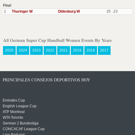
Final
1
Thuringer W
Oldenburg W
35 : 23
All German Super Cup Handball Women Events By Years
2025
2024
2023
2022
2021
2019
2018
2017
PRINCIPALES CONSEJOS DEPORTIVOS HOY
Emirates Cup
English League Cup
ATP Montreal
WTA Toronto
German 2 Bundesliga
CONCACAF League Cup
Liga Portugal