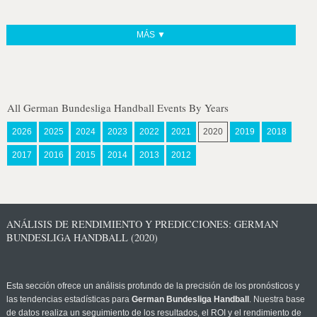
MÁS ▼
All German Bundesliga Handball Events By Years
2026
2025
2024
2023
2022
2021
2020
2019
2018
2017
2016
2015
2014
2013
2012
ANÁLISIS DE RENDIMIENTO Y PREDICCIONES: GERMAN
BUNDESLIGA HANDBALL (2020)
Esta sección ofrece un análisis profundo de la precisión de los pronósticos y
las tendencias estadísticas para
German Bundesliga Handball
. Nuestra base
de datos realiza un seguimiento de los resultados, el ROI y el rendimiento de