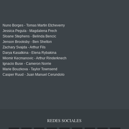
Nuno Borges - Tomas Martin Etcheverry
Jessica Pegula - Magdalena Frech
Sloane Stephens - Belinda Bencic
Jenson Brooksby - Ben Shelton
Zachary Svajda - Arthur Fils
Darya Kasatkina - Elena Rybakina
Miomir Kecmanovic - Arthur Rinderknech
Ignacio Buse - Cameron Norrie
Marie Bouzkova - Taylor Townsend
Casper Ruud - Juan Manuel Cerundolo
REDES SOCIALES