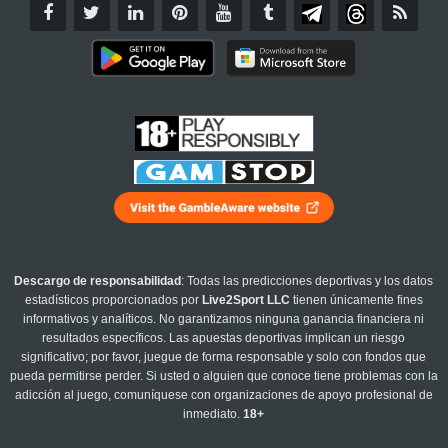
Descargo de responsabilidad
: Todas las predicciones deportivas y los datos
estadísticos proporcionados por
Live2Sport LLC
tienen únicamente fines
informativos y analíticos. No garantizamos ninguna ganancia financiera ni
resultados específicos. Las apuestas deportivas implican un riesgo
significativo; por favor, juegue de forma responsable y solo con fondos que
pueda permitirse perder. Si usted o alguien que conoce tiene problemas con la
adicción al juego, comuníquese con organizaciones de apoyo profesional de
inmediato.
18+