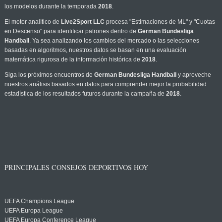
los modelos durante la temporada
2018
.
El motor analítico de
Live2Sport LLC
procesa "Estimaciones de ML" y "Cuotas
en Descenso" para identificar patrones dentro de
German Bundesliga
Handball
. Ya sea analizando los cambios del mercado o las selecciones
basadas en algoritmos, nuestros datos se basan en una evaluación
matemática rigurosa de la información histórica de
2018
.
Siga los próximos encuentros de
German Bundesliga Handball
y aproveche
nuestros análisis basados en datos para comprender mejor la probabilidad
estadística de los resultados futuros durante la campaña de
2018
.
PRINCIPALES CONSEJOS DEPORTIVOS HOY
UEFA Champions League
UEFA Europa League
UEFA Europa Conference League