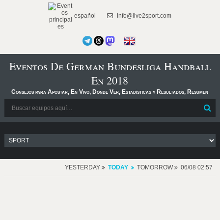
español
info@live2sport.com
Eventos De German Bundesliga Handball
En 2018
Consejos para Apostar, En Vivo, Dónde Ver, Estadísticas y Resultados, Resumen
YESTERDAY
TODAY
TOMORROW
06/08 02:57