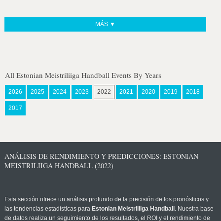
MÁS ▼
All Estonian Meistriliiga Handball Events By Years
2026
2025
2024
2023
2022
2021
2020
2019
2018
2017
ANÁLISIS DE RENDIMIENTO Y PREDICCIONES: ESTONIAN
MEISTRILIIGA HANDBALL (2022)
Esta sección ofrece un análisis profundo de la precisión de los pronósticos y
las tendencias estadísticas para
Estonian Meistriliiga Handball
. Nuestra base
de datos realiza un seguimiento de los resultados, el ROI y el rendimiento de