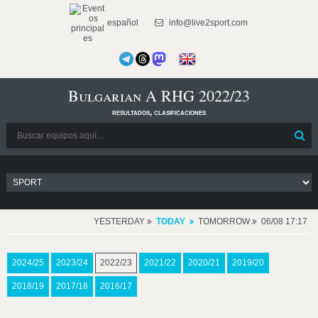
español
info@live2sport.com
Bulgarian A RHG 2022/23
resultados, clasificaciones
YESTERDAY
TODAY
TOMORROW
06/08 17:17
2024/25
2023/24
2022/23
2021/22
2020/21
2019/20
2018/19
2017/18
2016/17