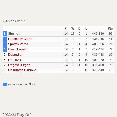
2022/23 Main
Pl
W
D
L
Pts
1
Shumen
14
13
0
1
449:336
26
2
Lokomotiv Gorna
14
12
0
2
436:345
24
3
Spartak Varna
14
9
1
4
405:356
19
4
Osam Lovech
14
6
1
7
419:424
13
5
Dobrudja
14
5
0
9
439:488
10
6
HK Levski
14
3
1
10
400:470
7
7
Fregata Burgas
14
3
1
10
379:408
7
8
Chardafon Gabrovo
14
3
0
11
340:440
6
Promotion ~ A RHG
2022/23 Play Offs