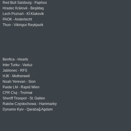
Red Bull Salzburg - Paphos
Hradec Králové - Beşiktaş
Lech Poznań - KÍ Klaksvík
PAOK - Anderlecht
Thun - Vikingur Reykjavik
Benfica - Hearts
Inter Turku - Vaduz
Jablonec - RFS
HJK - Motherwell
Noah Yerevan - Sion
Paide LM - Rapid Wien
CFR Cluj - Tromsø
Sheriff Tiraspol - St. Gallen
Raków Częstochowa - Hammarby
Dynamo Kyiv - Qarabağ Agdam