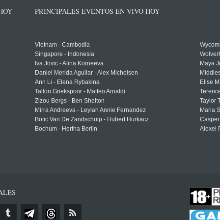
 HOY
PRINCIPALES EVENTOS EN VIVO HOY
Vietnam - Cambodia
Wycomb
Singapore - Indonesia
Wolver
Iva Jovic - Alina Korneeva
Maya J
Daniel Merida Aguilar - Alex Michelsen
Middle
Ann Li - Elena Rybakina
Elise M
Tallon Griekspoor - Matteo Arnaldi
Terenc
Zizou Bergs - Ben Shelton
Taylor 
Mirra Andreeva - Leylah Annie Fernandez
Maria S
Botic Van De Zandschulp - Hubert Hurkacz
Casper
Bochum - Hertha Berlin
Alexei 
ALES