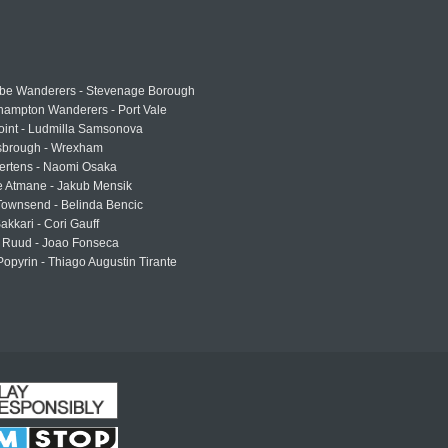
e Wanderers - Stevenage Borough
hampton Wanderers - Port Vale
oint - Ludmilla Samsonova
sbrough - Wrexham
ertens - Naomi Osaka
e Atmane - Jakub Mensik
Townsend - Belinda Bencic
akkari - Cori Gauff
 Ruud - Joao Fonseca
Popyrin - Thiago Augustin Tirante