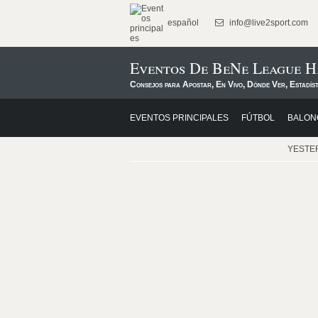
español
info@live2sport.com
Eventos De BeNe League H
Consejos para Apostar, En Vivo, Dónde Ver, Estadís
EVENTOS PRINCIPALES
FÚTBOL
BALON
YESTE