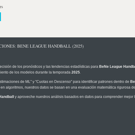
rs
CIONES: BENE LEAGUE HANDBALL (2025)
ecisión de los pronósticos y las tendencias estadísticas para
BeNe League Handba
imiento de los modelos durante la temporada
2025
.
timaciones de ML" y "Cuotas en Descenso" para identificar patrones dentro de
Be
en algoritmos, nuestros datos se basan en una evaluación matemática rigurosa de 
Handball
y aproveche nuestros análisis basados en datos para comprender mejor la