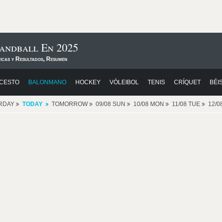
andball En 2025
ticas y Resultados, Resumen
CESTO
BALONMANO
HOCKEY
VÓLEIBOL
TENIS
CRÍQUET
BÉI
RDAY
TODAY
TOMORROW
09/08 SUN
10/08 MON
11/08 TUE
12/