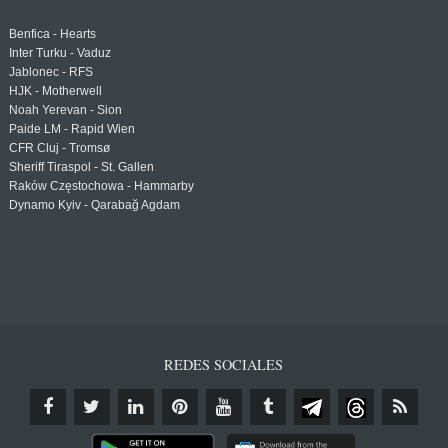
Benfica - Hearts
Inter Turku - Vaduz
Jablonec - RFS
HJK - Motherwell
Noah Yerevan - Sion
Paide LM - Rapid Wien
CFR Cluj - Tromsø
Sheriff Tiraspol - St. Gallen
Raków Częstochowa - Hammarby
Dynamo Kyiv - Qarabağ Agdam
REDES SOCIALES