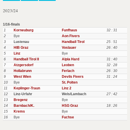
2023/24
1/16-finals
1
Korneuburg
Funfhaus
32 : 31
2
Bye
Aon Fivers
3
Lustenau
Handball Tirol
25 : 51
4
HIB Graz
Voslauer
26 : 40
5
Linz
Bye
6
Handball Tirol II
Alpla Hard
31 : 40
7
Atzgersdorf
Leoben
32 : 28
8
Hollabrunn
Ferlach
26 : 30
9
West Wien
Devils Fivers
31 : 24
10
Bye
St. Polten
11
Keplinger-Traun
Linz 2
12
Linz-Urfahr
Wels/Lambach
27 : 42
13
Bregenz
Bye
14
Barnbach/K.
HSG Graz
18 : 26
15
Krems
Bye
16
Bye
Fuchse