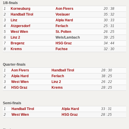
1/8-finals
1
Korneuburg
Aon Fivers
20 : 38
2
Handball Tirol
Voslauer
35 : 32
3
Linz
Alpla Hard
30 : 33
4
Atzgersdorf
Ferlach
25 : 31
5
West Wien
St. Polten
26 : 25
6
Linz 2
Wels/Lambach
39 : 25
7
Bregenz
HSG Graz
34 : 44
8
Krems
Fuchse
32 : 30
Quarter-finals
1
Aon Fivers
Handball Tirol
28 : 30
2
Alpla Hard
Ferlach
38 : 25
3
West Wien
Linz 2
26 : 22
4
HSG Graz
Krems
28 : 25
Semi-finals
1
Handball Tirol
Alpla Hard
33 : 31
2
West Wien
HSG Graz
28 : 25