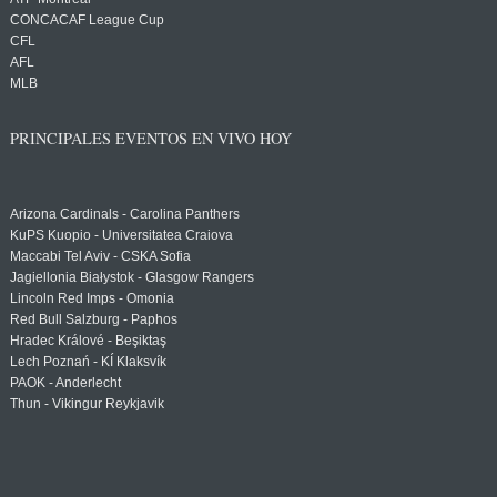
CONCACAF League Cup
CFL
AFL
MLB
PRINCIPALES EVENTOS EN VIVO HOY
Arizona Cardinals - Carolina Panthers
KuPS Kuopio - Universitatea Craiova
Maccabi Tel Aviv - CSKA Sofia
Jagiellonia Białystok - Glasgow Rangers
Lincoln Red Imps - Omonia
Red Bull Salzburg - Paphos
Hradec Králové - Beşiktaş
Lech Poznań - KÍ Klaksvík
PAOK - Anderlecht
Thun - Vikingur Reykjavik