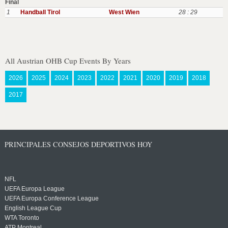
Final
1
Handball Tirol
West Wien
28 : 29
All Austrian OHB Cup Events By Years
2026
2025
2024
2023
2022
2021
2020
2019
2018
2017
PRINCIPALES CONSEJOS DEPORTIVOS HOY
NFL
UEFA Europa League
UEFA Europa Conference League
English League Cup
WTA Toronto
ATP Montreal