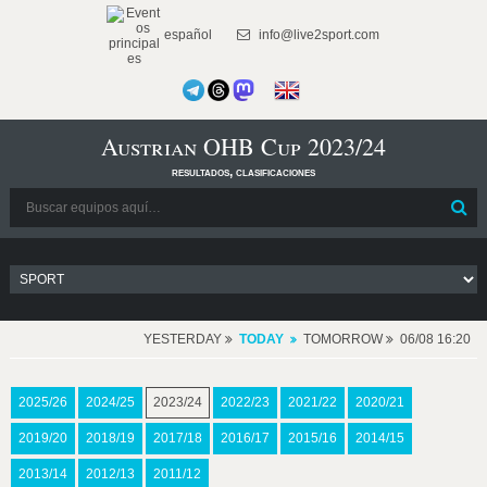
español
info@live2sport.com
Austrian OHB Cup 2023/24
resultados, clasificaciones
YESTERDAY
TODAY
TOMORROW
06/08 16:20
2025/26
2024/25
2023/24
2022/23
2021/22
2020/21
2019/20
2018/19
2017/18
2016/17
2015/16
2014/15
2013/14
2012/13
2011/12