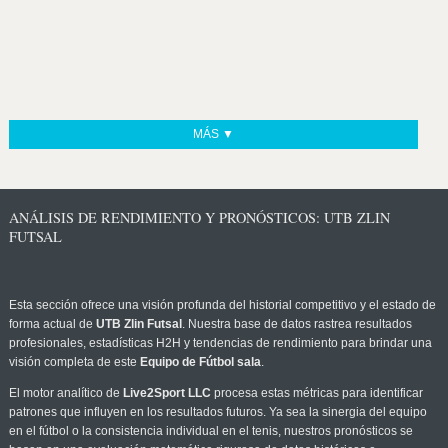
MÁS ▼
ANÁLISIS DE RENDIMIENTO Y PRONÓSTICOS: UTB ZLIN
FUTSAL
Esta sección ofrece una visión profunda del historial competitivo y el estado de
forma actual de
UTB Zlin Futsal
. Nuestra base de datos rastrea resultados
profesionales, estadísticas H2H y tendencias de rendimiento para brindar una
visión completa de este
Equipo de Fútbol sala
.
El motor analítico de
Live2Sport LLC
procesa estas métricas para identificar
patrones que influyen en los resultados futuros. Ya sea la sinergia del equipo
en el fútbol o la consistencia individual en el tenis, nuestros pronósticos se