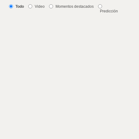
Todo
Video
Momentos destacados
Predicción