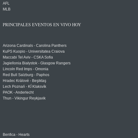
AFL
MLB
PRINCIPALES EVENTOS EN VIVO HOY
Arizona Cardinals - Carolina Panthers
KuPS Kuopio - Universitatea Craiova
Maccabi Tel Aviv - CSKA Sofia
Jagiellonia Białystok - Glasgow Rangers
Lincoln Red Imps - Omonia
Red Bull Salzburg - Paphos
Hradec Králové - Beşiktaş
Lech Poznań - KÍ Klaksvík
PAOK - Anderlecht
Thun - Vikingur Reykjavik
Benfica - Hearts