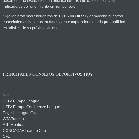
basan en una evaluación matemática rigurosa de datos históricos e
indicadores de rendimiento en tiempo real.
Siga los próximos encuentros de
UTB Zlin Futsal
y aproveche nuestros
conocimientos basados en datos para comprender mejor la probabilidad
estadística de su próxima victoria.
PRINCIPALES CONSEJOS DEPORTIVOS HOY
NFL
UEFA Europa League
UEFA Europa Conference League
English League Cup
WTA Toronto
ATP Montreal
CONCACAF League Cup
CFL