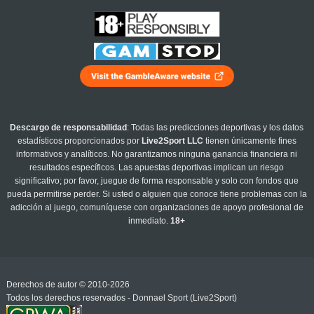
Descargo de responsabilidad
: Todas las predicciones deportivas y los datos
estadísticos proporcionados por
Live2Sport LLC
tienen únicamente fines
informativos y analíticos. No garantizamos ninguna ganancia financiera ni
resultados específicos. Las apuestas deportivas implican un riesgo
significativo; por favor, juegue de forma responsable y solo con fondos que
pueda permitirse perder. Si usted o alguien que conoce tiene problemas con la
adicción al juego, comuníquese con organizaciones de apoyo profesional de
inmediato.
18+
Derechos de autor © 2010-2026
Todos los derechos reservados - Donnael Sport (Live2Sport)