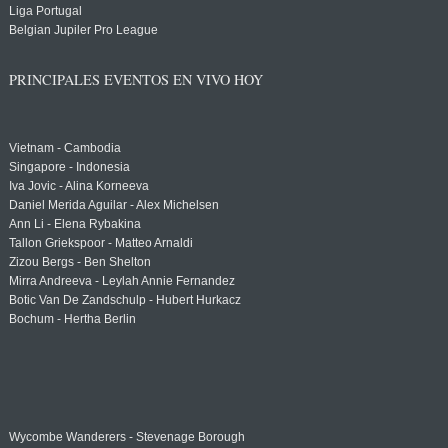
Liga Portugal
Belgian Jupiler Pro League
PRINCIPALES EVENTOS EN VIVO HOY
Vietnam - Cambodia
Singapore - Indonesia
Iva Jovic - Alina Korneeva
Daniel Merida Aguilar - Alex Michelsen
Ann Li - Elena Rybakina
Tallon Griekspoor - Matteo Arnaldi
Zizou Bergs - Ben Shelton
Mirra Andreeva - Leylah Annie Fernandez
Botic Van De Zandschulp - Hubert Hurkacz
Bochum - Hertha Berlin
Wycombe Wanderers - Stevenage Borough