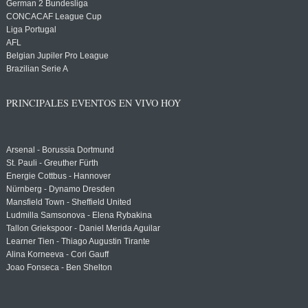
German 2 Bundesliga
CONCACAF League Cup
Liga Portugal
AFL
Belgian Jupiler Pro League
Brazilian Serie A
PRINCIPALES EVENTOS EN VIVO HOY
Arsenal - Borussia Dortmund
St. Pauli - Greuther Fürth
Energie Cottbus - Hannover
Nürnberg - Dynamo Dresden
Mansfield Town - Sheffield United
Ludmilla Samsonova - Elena Rybakina
Tallon Griekspoor - Daniel Merida Aguilar
Learner Tien - Thiago Augustin Tirante
Alina Korneeva - Cori Gauff
Joao Fonseca - Ben Shelton