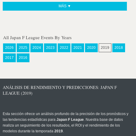
MÁS ▼
All Japan F League Events By Years
2026
2025
2024
2023
2022
2021
2020
2019
2018
2017
2016
ANÁLISIS DE RENDIMIENTO Y PREDICCIONES: JAPAN F
LEAGUE (2019)
Esta sección ofrece un análisis profundo de la precisión de los pronósticos y
las tendencias estadísticas para
Japan F League
. Nuestra base de datos
realiza un seguimiento de los resultados, el ROI y el rendimiento de los
modelos durante la temporada
2019
.