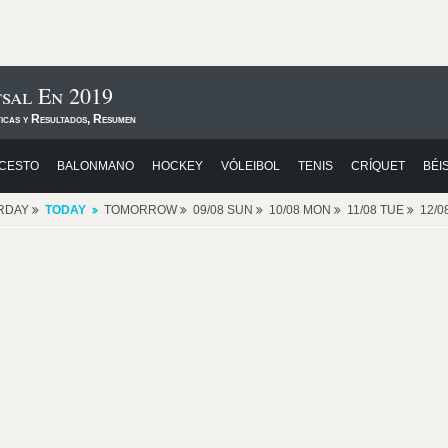
tsal En 2019
ticas y Resultados, Resumen
CESTO
BALONMANO
HOCKEY
VÓLEIBOL
TENIS
CRÍQUET
BÉI
RDAY
TODAY
TOMORROW
09/08 SUN
10/08 MON
11/08 TUE
12/