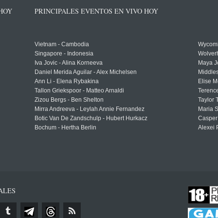
 HOY
PRINCIPALES EVENTOS EN VIVO HOY
Vietnam - Cambodia
Wycomb
Singapore - Indonesia
Wolver
Iva Jovic - Alina Korneeva
Maya J
Daniel Merida Aguilar - Alex Michelsen
Middle
Ann Li - Elena Rybakina
Elise M
Tallon Griekspoor - Matteo Arnaldi
Terenc
Zizou Bergs - Ben Shelton
Taylor 
Mirra Andreeva - Leylah Annie Fernandez
Maria S
Botic Van De Zandschulp - Hubert Hurkacz
Casper
Bochum - Hertha Berlin
Alexei 
ALES