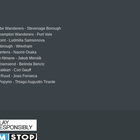
e Wanderers - Stevenage Borough
hampton Wanderers - Port Vale
oint - Ludmilla Samsonova
sbrough - Wrexham
ertens - Naomi Osaka
e Atmane - Jakub Mensik
Townsend - Belinda Bencic
akkari - Cori Gauff
 Ruud - Joao Fonseca
Popyrin - Thiago Augustin Tirante