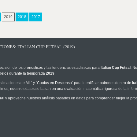
2019
2018
2017
IONES: ITALIAN CUP FUTSAL (2019)
ecisión de los pronósticos y las tendencias estadísticas para
Italian Cup Futsal
. N
modelos durante la temporada
2019
.
timaciones de ML" y "Cuotas en Descenso" para identificar patrones dentro de
It
tmos, nuestros datos se basan en una evaluación matemática rigurosa de la infor
sal
y aproveche nuestros análisis basados en datos para comprender mejor la probab