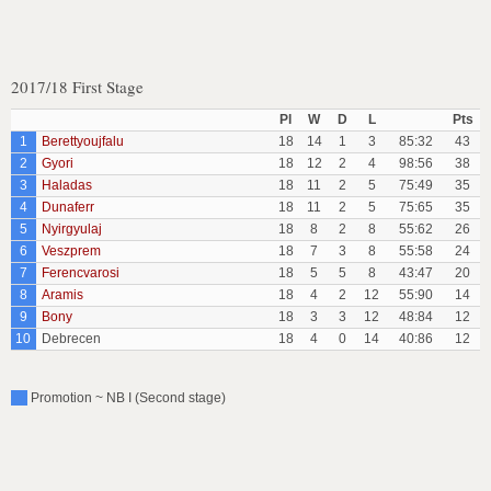
2017/18 First Stage
Pl
W
D
L
Pts
1
Berettyoujfalu
18
14
1
3
85:32
43
2
Gyori
18
12
2
4
98:56
38
3
Haladas
18
11
2
5
75:49
35
4
Dunaferr
18
11
2
5
75:65
35
5
Nyirgyulaj
18
8
2
8
55:62
26
6
Veszprem
18
7
3
8
55:58
24
7
Ferencvarosi
18
5
5
8
43:47
20
8
Aramis
18
4
2
12
55:90
14
9
Bony
18
3
3
12
48:84
12
10
Debrecen
18
4
0
14
40:86
12
Promotion ~ NB I (Second stage)