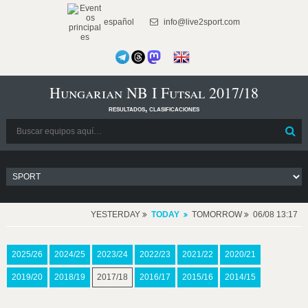
español
info@live2sport.com
Hungarian NB I Futsal 2017/18
resultados, clasificaciones
YESTERDAY
TODAY
TOMORROW
06/08 13:17
2025/26
2024/25
2023/24
2022/23
2021/22
2020/21
2019/20
2018/19
2017/18
2016/17
2015/16
2014/15