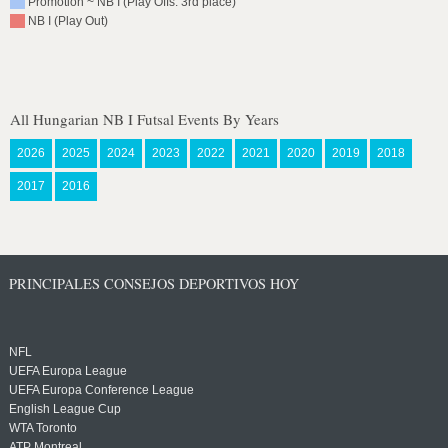
Promotion ~ NB I (Play Offs: 3rd place)
NB I (Play Out)
All Hungarian NB I Futsal Events By Years
2026
2025
2024
2023
2022
2021
2020
2019
2018
2017
2016
PRINCIPALES CONSEJOS DEPORTIVOS HOY
NFL
UEFA Europa League
UEFA Europa Conference League
English League Cup
WTA Toronto
ATP Montreal