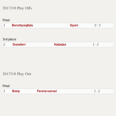
2017/18 Play Offs
Final
1
Berettyoujfalu
Gyori
0 : 3
3rd place
2
Dunaferr
Haladas
1 : 2
2017/18 Play Out
Final
1
Bony
Ferencvarosi
1 : 2