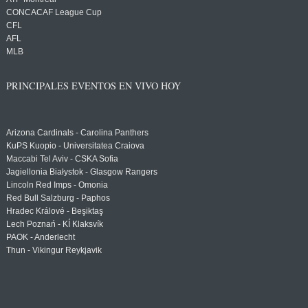
CONCACAF League Cup
CFL
AFL
MLB
PRINCIPALES EVENTOS EN VIVO HOY
Arizona Cardinals - Carolina Panthers
KuPS Kuopio - Universitatea Craiova
Maccabi Tel Aviv - CSKA Sofia
Jagiellonia Białystok - Glasgow Rangers
Lincoln Red Imps - Omonia
Red Bull Salzburg - Paphos
Hradec Králové - Beşiktaş
Lech Poznań - KÍ Klaksvík
PAOK - Anderlecht
Thun - Vikingur Reykjavik