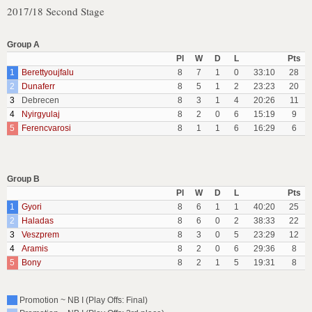
2017/18 Second Stage
Group A
Pl
W
D
L
Pts
1
Berettyoujfalu
8
7
1
0
33:10
28
2
Dunaferr
8
5
1
2
23:23
20
3
Debrecen
8
3
1
4
20:26
11
4
Nyirgyulaj
8
2
0
6
15:19
9
5
Ferencvarosi
8
1
1
6
16:29
6
Group B
Pl
W
D
L
Pts
1
Gyori
8
6
1
1
40:20
25
2
Haladas
8
6
0
2
38:33
22
3
Veszprem
8
3
0
5
23:29
12
4
Aramis
8
2
0
6
29:36
8
5
Bony
8
2
1
5
19:31
8
Promotion ~ NB I (Play Offs: Final)