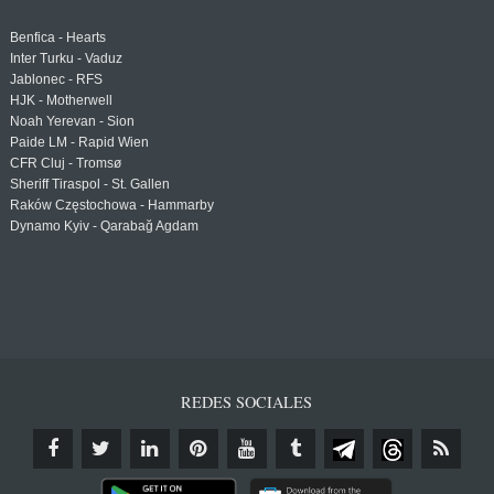
Benfica - Hearts
Inter Turku - Vaduz
Jablonec - RFS
HJK - Motherwell
Noah Yerevan - Sion
Paide LM - Rapid Wien
CFR Cluj - Tromsø
Sheriff Tiraspol - St. Gallen
Raków Częstochowa - Hammarby
Dynamo Kyiv - Qarabağ Agdam
REDES SOCIALES