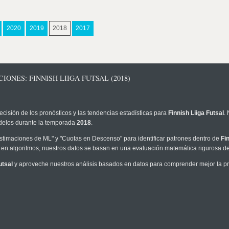
2020
2019
2018
2017
ONES: FINNISH LIIGA FUTSAL (2018)
ecisión de los pronósticos y las tendencias estadísticas para
Finnish Liiga Futsal
.
modelos durante la temporada
2018
.
timaciones de ML" y "Cuotas en Descenso" para identificar patrones dentro de
Fi
en algoritmos, nuestros datos se basan en una evaluación matemática rigurosa de 
utsal
y aproveche nuestros análisis basados en datos para comprender mejor la prob