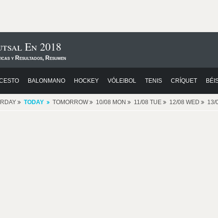
utsal En 2018
ticas y Resultados, Resumen
CESTO
BALONMANO
HOCKEY
VÓLEIBOL
TENIS
CRÍQUET
BÉI
ERDAY
TODAY
TOMORROW
10/08 MON
11/08 TUE
12/08 WED
13/