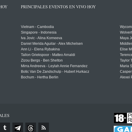
 HOY
PRINCIPALES EVENTOS EN VIVO HOY
Vietnam - Cambodia
Wycomb
Singapore - Indonesia
Wolver
Iva Jovic - Alina Korneeva
Maya J
Daniel Merida Aguilar - Alex Michelsen
Middle
Ann Li - Elena Rybakina
Elise M
Tallon Griekspoor - Matteo Arnaldi
Terenc
Zizou Bergs - Ben Shelton
Taylor 
Mirra Andreeva - Leylah Annie Fernandez
Maria S
Botic Van De Zandschulp - Hubert Hurkacz
Casper
Bochum - Hertha Berlin
Alexei 
ALES