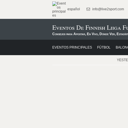
español
info@live2sport.com
Eventos De Finnish Liiga F
Consejos para Apostar, En Vivo, Dónde Ver, Estadís
EVENTOS PRINCIPALES
FÚTBOL
BALON
YEST