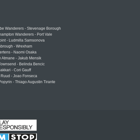
e Wanderers - Stevenage Borough
hampton Wanderers - Port Vale
oint - Ludmilla Samsonova
sbrough - Wrexham
ertens - Naomi Osaka
e Atmane - Jakub Mensik
Townsend - Belinda Bencic
akkari - Cori Gauff
 Ruud - Joao Fonseca
Popyrin - Thiago Augustin Tirante